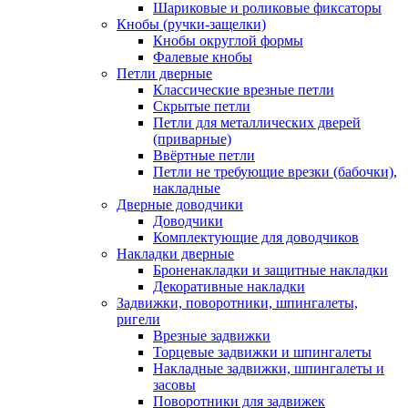
Шариковые и роликовые фиксаторы
Кнобы (ручки-защелки)
Кнобы округлой формы
Фалевые кнобы
Петли дверные
Классические врезные петли
Скрытые петли
Петли для металлических дверей
(приварные)
Ввёртные петли
Петли не требующие врезки (бабочки),
накладные
Дверные доводчики
Доводчики
Комплектующие для доводчиков
Накладки дверные
Броненакладки и защитные накладки
Декоративные накладки
Задвижки, поворотники, шпингалеты,
ригели
Врезные задвижки
Торцевые задвижки и шпингалеты
Накладные задвижки, шпингалеты и
засовы
Поворотники для задвижек