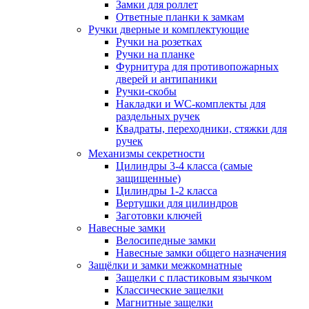
Замки для роллет
Ответные планки к замкам
Ручки дверные и комплектующие
Ручки на розетках
Ручки на планке
Фурнитура для противопожарных
дверей и антипаники
Ручки-скобы
Накладки и WC-комплекты для
раздельных ручек
Квадраты, переходники, стяжки для
ручек
Механизмы секретности
Цилиндры 3-4 класса (самые
защищенные)
Цилиндры 1-2 класса
Вертушки для цилиндров
Заготовки ключей
Навесные замки
Велосипедные замки
Навесные замки общего назначения
Защёлки и замки межкомнатные
Защелки с пластиковым язычком
Классические защелки
Магнитные защелки