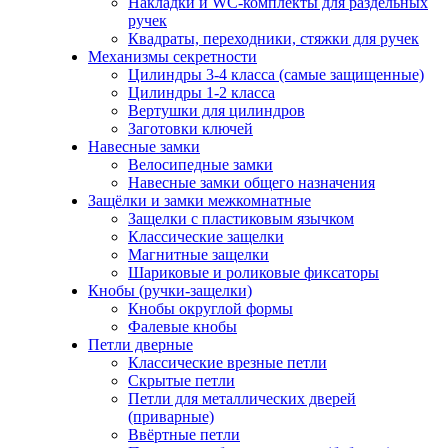
Накладки и WC-комплекты для раздельных
ручек
Квадраты, переходники, стяжки для ручек
Механизмы секретности
Цилиндры 3-4 класса (самые защищенные)
Цилиндры 1-2 класса
Вертушки для цилиндров
Заготовки ключей
Навесные замки
Велосипедные замки
Навесные замки общего назначения
Защёлки и замки межкомнатные
Защелки с пластиковым язычком
Классические защелки
Магнитные защелки
Шариковые и роликовые фиксаторы
Кнобы (ручки-защелки)
Кнобы округлой формы
Фалевые кнобы
Петли дверные
Классические врезные петли
Скрытые петли
Петли для металлических дверей
(приварные)
Ввёртные петли