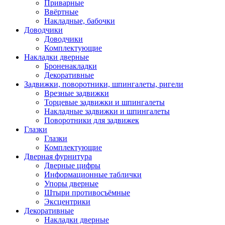
Приварные
Ввёртные
Накладные, бабочки
Доводчики
Доводчики
Комплектующие
Накладки дверные
Броненакладки
Декоративные
Задвижки, поворотники, шпингалеты, ригели
Врезные задвижки
Торцевые задвижки и шпингалеты
Накладные задвижки и шпингалеты
Поворотники для задвижек
Глазки
Глазки
Комплектующие
Дверная фурнитура
Дверные цифры
Информационные таблички
Упоры дверные
Штыри противосъёмные
Эксцентрики
Декоративные
Накладки дверные