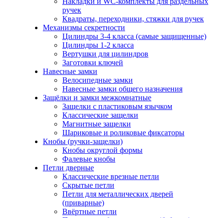
Накладки и WC-комплекты для раздельных
ручек
Квадраты, переходники, стяжки для ручек
Механизмы секретности
Цилиндры 3-4 класса (самые защищенные)
Цилиндры 1-2 класса
Вертушки для цилиндров
Заготовки ключей
Навесные замки
Велосипедные замки
Навесные замки общего назначения
Защёлки и замки межкомнатные
Защелки с пластиковым язычком
Классические защелки
Магнитные защелки
Шариковые и роликовые фиксаторы
Кнобы (ручки-защелки)
Кнобы округлой формы
Фалевые кнобы
Петли дверные
Классические врезные петли
Скрытые петли
Петли для металлических дверей
(приварные)
Ввёртные петли