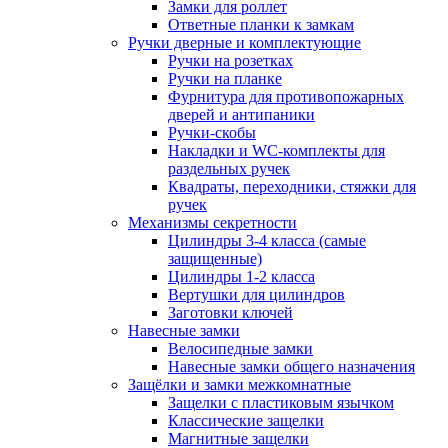
Замки для роллет
Ответные планки к замкам
Ручки дверные и комплектующие
Ручки на розетках
Ручки на планке
Фурнитура для противопожарных
дверей и антипаники
Ручки-скобы
Накладки и WC-комплекты для
раздельных ручек
Квадраты, переходники, стяжки для
ручек
Механизмы секретности
Цилиндры 3-4 класса (самые
защищенные)
Цилиндры 1-2 класса
Вертушки для цилиндров
Заготовки ключей
Навесные замки
Велосипедные замки
Навесные замки общего назначения
Защёлки и замки межкомнатные
Защелки с пластиковым язычком
Классические защелки
Магнитные защелки