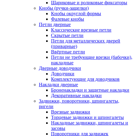
Шариковые и роликовые фиксаторы
Кнобы (ручки-защелки)
Кнобы округлой формы
Фалевые кнобы
Петли дверные
Классические врезные петли
Скрытые петли
Петли для металлических дверей
(приварные)
Ввёртные петли
Петли не требующие врезки (бабочки),
накладные
Дверные доводчики
Доводчики
Комплектующие для доводчиков
Накладки дверные
Броненакладки и защитные накладки
Декоративные накладки
Задвижки, поворотники, шпингалеты,
ригели
Врезные задвижки
Торцевые задвижки и шпингалеты
Накладные задвижки, шпингалеты и
засовы
Поворотники для задвижек