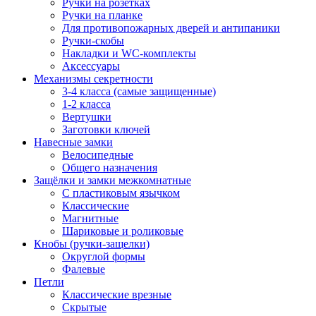
Ручки на розетках
Ручки на планке
Для противопожарных дверей и антипаники
Ручки-скобы
Накладки и WC-комплекты
Аксессуары
Механизмы секретности
3-4 класса (самые защищенные)
1-2 класса
Вертушки
Заготовки ключей
Навесные замки
Велосипедные
Общего назначения
Защёлки и замки межкомнатные
С пластиковым язычком
Классические
Магнитные
Шариковые и роликовые
Кнобы (ручки-защелки)
Округлой формы
Фалевые
Петли
Классические врезные
Скрытые