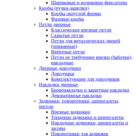
Шариковые и роликовые фиксаторы
Кнобы (ручки-защелки)
Кнобы округлой формы
Фалевые кнобы
Петли дверные
Классические врезные петли
Скрытые петли
Петли для металлических дверей
(приварные)
Ввёртные петли
Петли не требующие врезки (бабочки),
накладные
Дверные доводчики
Доводчики
Комплектующие для доводчиков
Накладки дверные
Броненакладки и защитные накладки
Декоративные накладки
Задвижки, поворотники, шпингалеты,
ригели
Врезные задвижки
Торцевые задвижки и шпингалеты
Накладные задвижки, шпингалеты и
засовы
Поворотники для задвижек