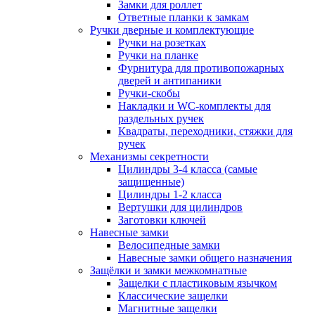
Замки для роллет
Ответные планки к замкам
Ручки дверные и комплектующие
Ручки на розетках
Ручки на планке
Фурнитура для противопожарных
дверей и антипаники
Ручки-скобы
Накладки и WC-комплекты для
раздельных ручек
Квадраты, переходники, стяжки для
ручек
Механизмы секретности
Цилиндры 3-4 класса (самые
защищенные)
Цилиндры 1-2 класса
Вертушки для цилиндров
Заготовки ключей
Навесные замки
Велосипедные замки
Навесные замки общего назначения
Защёлки и замки межкомнатные
Защелки с пластиковым язычком
Классические защелки
Магнитные защелки