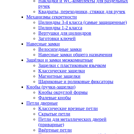
Накладки и WC-комплекты для раздельных
ручек
Квадраты, переходники, стяжки для ручек
Механизмы секретности
Цилиндры 3-4 класса (самые защищенные)
Цилиндры 1-2 класса
Вертушки для цилиндров
Заготовки ключей
Навесные замки
Велосипедные замки
Навесные замки общего назначения
Защёлки и замки межкомнатные
Защелки с пластиковым язычком
Классические защелки
Магнитные защелки
Шариковые и роликовые фиксаторы
Кнобы (ручки-защелки)
Кнобы округлой формы
Фалевые кнобы
Петли дверные
Классические врезные петли
Скрытые петли
Петли для металлических дверей
(приварные)
Ввёртные петли