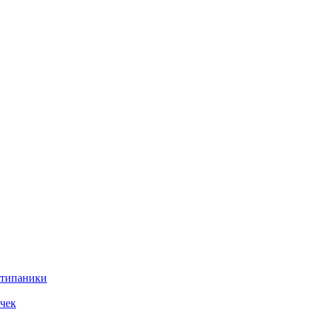
нтипаники
чек