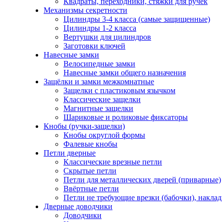
Квадраты, переходники, стяжки для ручек
Механизмы секретности
Цилиндры 3-4 класса (самые защищенные)
Цилиндры 1-2 класса
Вертушки для цилиндров
Заготовки ключей
Навесные замки
Велосипедные замки
Навесные замки общего назначения
Защёлки и замки межкомнатные
Защелки с пластиковым язычком
Классические защелки
Магнитные защелки
Шариковые и роликовые фиксаторы
Кнобы (ручки-защелки)
Кнобы округлой формы
Фалевые кнобы
Петли дверные
Классические врезные петли
Скрытые петли
Петли для металлических дверей (приварные)
Ввёртные петли
Петли не требующие врезки (бабочки), накла
Дверные доводчики
Доводчики