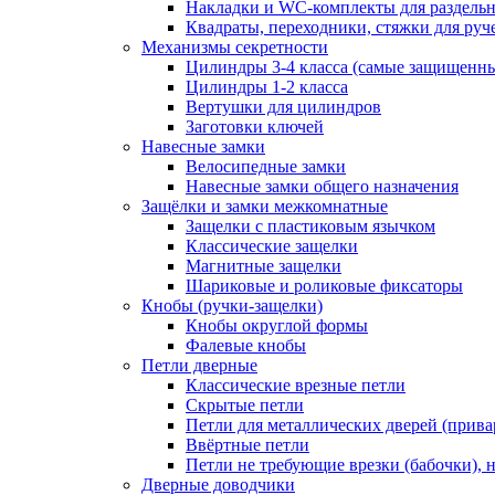
Накладки и WC-комплекты для раздель
Квадраты, переходники, стяжки для руч
Механизмы секретности
Цилиндры 3-4 класса (самые защищенн
Цилиндры 1-2 класса
Вертушки для цилиндров
Заготовки ключей
Навесные замки
Велосипедные замки
Навесные замки общего назначения
Защёлки и замки межкомнатные
Защелки с пластиковым язычком
Классические защелки
Магнитные защелки
Шариковые и роликовые фиксаторы
Кнобы (ручки-защелки)
Кнобы округлой формы
Фалевые кнобы
Петли дверные
Классические врезные петли
Скрытые петли
Петли для металлических дверей (прив
Ввёртные петли
Петли не требующие врезки (бабочки), 
Дверные доводчики