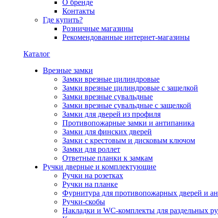
О бренде
Контакты
Где купить?
Розничные магазины
Рекомендованные интернет-магазины
Каталог
Врезные замки
Замки врезные цилиндровые
Замки врезные цилиндровые с защелкой
Замки врезные сувальдные
Замки врезные сувальдные с защелкой
Замки для дверей из профиля
Противопожарные замки и антипаника
Замки для финских дверей
Замки с крестовым и дисковым ключом
Замки для роллет
Ответные планки к замкам
Ручки дверные и комплектующие
Ручки на розетках
Ручки на планке
Фурнитура для противопожарных дверей и а
Ручки-скобы
Накладки и WC-комплекты для раздельных ру