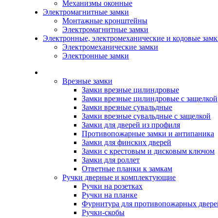
Механизмы оконные
Электромагнитные замки
Монтажные кронштейны
Электромагнитные замки
Электронные, электромеханические и кодовые зам
Электромеханические замки
Электронные замки
Каталог
Врезные замки
Замки врезные цилиндровые
Замки врезные цилиндровые с защелкой
Замки врезные сувальдные
Замки врезные сувальдные с защелкой
Замки для дверей из профиля
Противопожарные замки и антипаника
Замки для финских дверей
Замки с крестовым и дисковым ключом
Замки для роллет
Ответные планки к замкам
Ручки дверные и комплектующие
Ручки на розетках
Ручки на планке
Фурнитура для противопожарных двере
Ручки-скобы