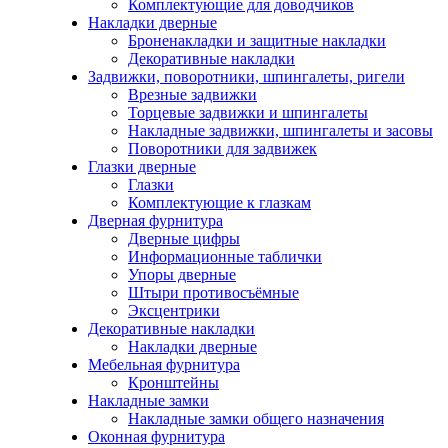
Комплектующие для доводчиков
Накладки дверные
Броненакладки и защитные накладки
Декоративные накладки
Задвижки, поворотники, шпингалеты, ригели
Врезные задвижки
Торцевые задвижки и шпингалеты
Накладные задвижки, шпингалеты и засовы
Поворотники для задвижек
Глазки дверные
Глазки
Комплектующие к глазкам
Дверная фурнитура
Дверные цифры
Информационные таблички
Упоры дверные
Штыри противосъёмные
Эксцентрики
Декоративные накладки
Накладки дверные
Мебельная фурнитура
Кронштейны
Накладные замки
Накладные замки общего назначения
Оконная фурнитура