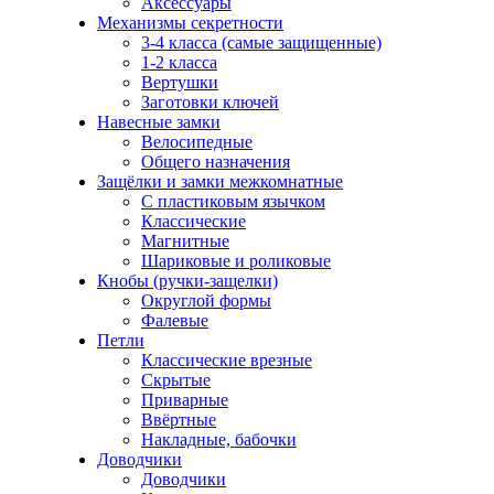
Аксессуары
Механизмы секретности
3-4 класса (самые защищенные)
1-2 класса
Вертушки
Заготовки ключей
Навесные замки
Велосипедные
Общего назначения
Защёлки и замки межкомнатные
С пластиковым язычком
Классические
Магнитные
Шариковые и роликовые
Кнобы (ручки-защелки)
Округлой формы
Фалевые
Петли
Классические врезные
Скрытые
Приварные
Ввёртные
Накладные, бабочки
Доводчики
Доводчики