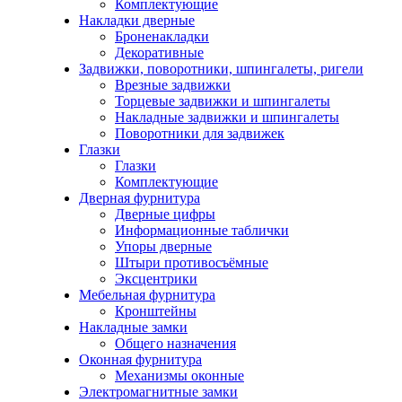
Комплектующие
Накладки дверные
Броненакладки
Декоративные
Задвижки, поворотники, шпингалеты, ригели
Врезные задвижки
Торцевые задвижки и шпингалеты
Накладные задвижки и шпингалеты
Поворотники для задвижек
Глазки
Глазки
Комплектующие
Дверная фурнитура
Дверные цифры
Информационные таблички
Упоры дверные
Штыри противосъёмные
Эксцентрики
Мебельная фурнитура
Кронштейны
Накладные замки
Общего назначения
Оконная фурнитура
Механизмы оконные
Электромагнитные замки