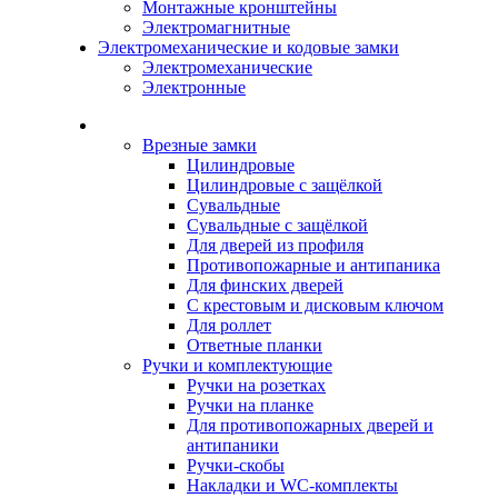
Монтажные кронштейны
Электромагнитные
Электромеханические и кодовые замки
Электромеханические
Электронные
Каталог
Врезные замки
Цилиндровые
Цилиндровые с защёлкой
Сувальдные
Сувальдные с защёлкой
Для дверей из профиля
Противопожарные и антипаника
Для финских дверей
С крестовым и дисковым ключом
Для роллет
Ответные планки
Ручки и комплектующие
Ручки на розетках
Ручки на планке
Для противопожарных дверей и
антипаники
Ручки-скобы
Накладки и WC-комплекты