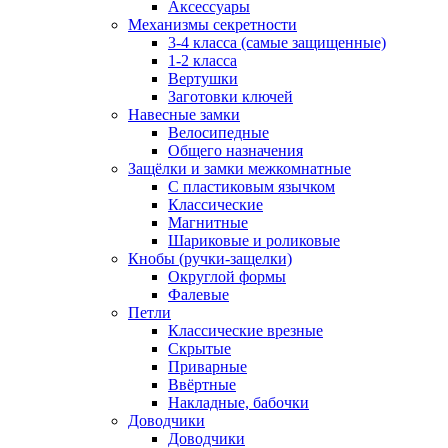
Аксессуары
Механизмы секретности
3-4 класса (самые защищенные)
1-2 класса
Вертушки
Заготовки ключей
Навесные замки
Велосипедные
Общего назначения
Защёлки и замки межкомнатные
С пластиковым язычком
Классические
Магнитные
Шариковые и роликовые
Кнобы (ручки-защелки)
Округлой формы
Фалевые
Петли
Классические врезные
Скрытые
Приварные
Ввёртные
Накладные, бабочки
Доводчики
Доводчики