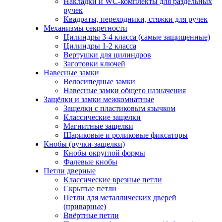
Накладки и WC-комплекты для раздельных
ручек
Квадраты, переходники, стяжки для ручек
Механизмы секретности
Цилиндры 3-4 класса (самые защищенные)
Цилиндры 1-2 класса
Вертушки для цилиндров
Заготовки ключей
Навесные замки
Велосипедные замки
Навесные замки общего назначения
Защёлки и замки межкомнатные
Защелки с пластиковым язычком
Классические защелки
Магнитные защелки
Шариковые и роликовые фиксаторы
Кнобы (ручки-защелки)
Кнобы округлой формы
Фалевые кнобы
Петли дверные
Классические врезные петли
Скрытые петли
Петли для металлических дверей
(приварные)
Ввёртные петли