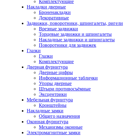
Комплектующие
Накладки дверные
Броненакладки
Декоративные
Задвижки, поворотники, шпингалеты, ригели
Врезные задвижки
Торцевые задвижки и шпингалеты
Накладные задвижки и шпингалеты
Поворотники для задвижек
Глазки
Глазки
Комплектующие
Дверная фурнитура
Дверные цифры
Информационные таблички
Упоры дверные
Штыри противосъёмные
Эксцентрики
Мебельная фурнитура
Кронштейны
Накладные замки
Общего назначения
Оконная фурнитура
Механизмы оконные
Электромагнитные замки