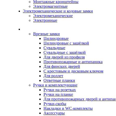
Монтажные кронштейны
Электромагнитные
Электромеханические и кодовые замки
Электромеханические
Электронные
Каталог
Врезные замки
Цилиндровые
Цилиндровые с защёлкой
Сувальдные
Сувальдные с защёлкой
Для дверей из профиля
Противопожарные и антипаника
Для финских дверей
С крестовым и дисковым ключом
Для роллет
Ответные планки
Ручки и комплектующие
Ручки на розетках
Ручки на планке
Для противопожарных дверей и антипа
Ручки-скобы
Накладки и WC-комплекты
Аксессуары