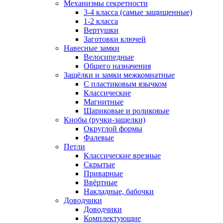
Механизмы секретности
3-4 класса (самые защищенные)
1-2 класса
Вертушки
Заготовки ключей
Навесные замки
Велосипедные
Общего назначения
Защёлки и замки межкомнатные
С пластиковым язычком
Классические
Магнитные
Шариковые и роликовые
Кнобы (ручки-защелки)
Округлой формы
Фалевые
Петли
Классические врезные
Скрытые
Приварные
Ввёртные
Накладные, бабочки
Доводчики
Доводчики
Комплектующие