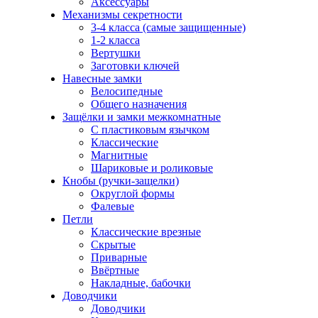
Аксессуары
Механизмы секретности
3-4 класса (самые защищенные)
1-2 класса
Вертушки
Заготовки ключей
Навесные замки
Велосипедные
Общего назначения
Защёлки и замки межкомнатные
С пластиковым язычком
Классические
Магнитные
Шариковые и роликовые
Кнобы (ручки-защелки)
Округлой формы
Фалевые
Петли
Классические врезные
Скрытые
Приварные
Ввёртные
Накладные, бабочки
Доводчики
Доводчики