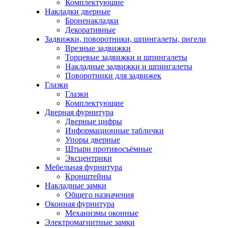
Комплектующие
Накладки дверные
Броненакладки
Декоративные
Задвижки, поворотники, шпингалеты, ригели
Врезные задвижки
Торцевые задвижки и шпингалеты
Накладные задвижки и шпингалеты
Поворотники для задвижек
Глазки
Глазки
Комплектующие
Дверная фурнитура
Дверные цифры
Информационные таблички
Упоры дверные
Штыри противосъёмные
Эксцентрики
Мебельная фурнитура
Кронштейны
Накладные замки
Общего назначения
Оконная фурнитура
Механизмы оконные
Электромагнитные замки