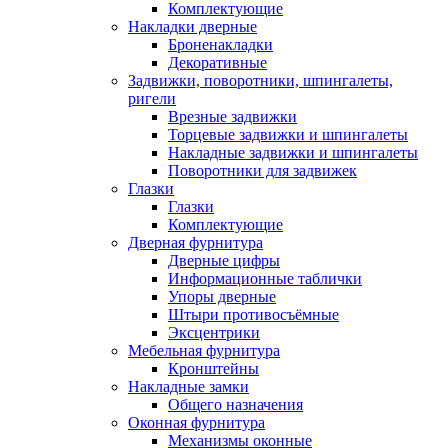
Комплектующие
Накладки дверные
Броненакладки
Декоративные
Задвижки, поворотники, шпингалеты,
ригели
Врезные задвижки
Торцевые задвижки и шпингалеты
Накладные задвижки и шпингалеты
Поворотники для задвижек
Глазки
Глазки
Комплектующие
Дверная фурнитура
Дверные цифры
Информационные таблички
Упоры дверные
Штыри противосъёмные
Эксцентрики
Мебельная фурнитура
Кронштейны
Накладные замки
Общего назначения
Оконная фурнитура
Механизмы оконные