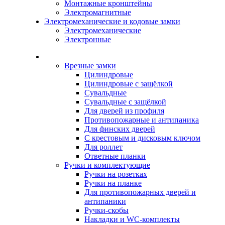
Монтажные кронштейны
Электромагнитные
Электромеханические и кодовые замки
Электромеханические
Электронные
Каталог
Врезные замки
Цилиндровые
Цилиндровые с защёлкой
Сувальдные
Сувальдные с защёлкой
Для дверей из профиля
Противопожарные и антипаника
Для финских дверей
С крестовым и дисковым ключом
Для роллет
Ответные планки
Ручки и комплектующие
Ручки на розетках
Ручки на планке
Для противопожарных дверей и
антипаники
Ручки-скобы
Накладки и WC-комплекты