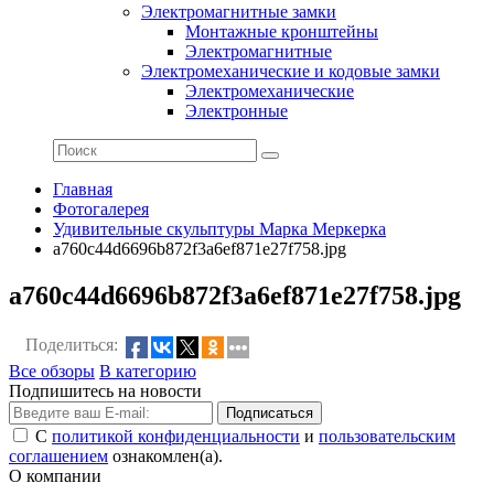
Электромагнитные замки
Монтажные кронштейны
Электромагнитные
Электромеханические и кодовые замки
Электромеханические
Электронные
Главная
Фотогалерея
Удивительные скульптуры Марка Меркерка
a760c44d6696b872f3a6ef871e27f758.jpg
a760c44d6696b872f3a6ef871e27f758.jpg
Поделиться:
Все обзоры
В категорию
Подпишитесь на новости
Подписаться
С
политикой конфиденциальности
и
пользовательским
соглашением
ознакомлен(а).
О компании