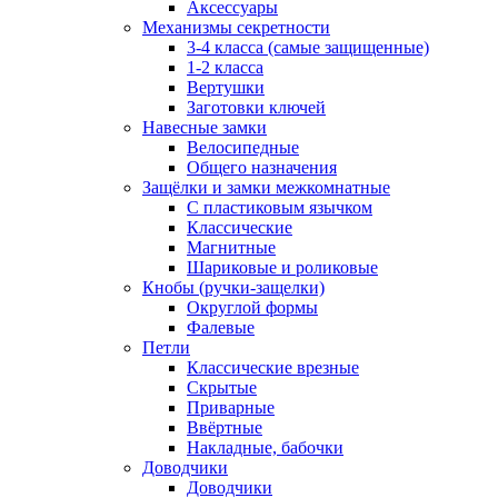
Аксессуары
Механизмы секретности
3-4 класса (самые защищенные)
1-2 класса
Вертушки
Заготовки ключей
Навесные замки
Велосипедные
Общего назначения
Защёлки и замки межкомнатные
С пластиковым язычком
Классические
Магнитные
Шариковые и роликовые
Кнобы (ручки-защелки)
Округлой формы
Фалевые
Петли
Классические врезные
Скрытые
Приварные
Ввёртные
Накладные, бабочки
Доводчики
Доводчики