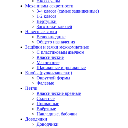
Аксессуары
Механизмы секретности
3-4 класса (самые защищенные)
1-2 класса
Вертушки
Заготовки ключей
Навесные замки
Велосипедные
Общего назначения
Защёлки и замки межкомнатные
С пластиковым язычком
Классические
Магнитные
Шариковые и роликовые
Кнобы (ручки-защелки)
Округлой формы
Фалевые
Петли
Классические врезные
Скрытые
Приварные
Ввёртные
Накладные, бабочки
Доводчики
Доводчики