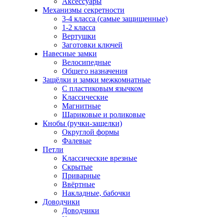
Аксессуары
Механизмы секретности
3-4 класса (самые защищенные)
1-2 класса
Вертушки
Заготовки ключей
Навесные замки
Велосипедные
Общего назначения
Защёлки и замки межкомнатные
С пластиковым язычком
Классические
Магнитные
Шариковые и роликовые
Кнобы (ручки-защелки)
Округлой формы
Фалевые
Петли
Классические врезные
Скрытые
Приварные
Ввёртные
Накладные, бабочки
Доводчики
Доводчики