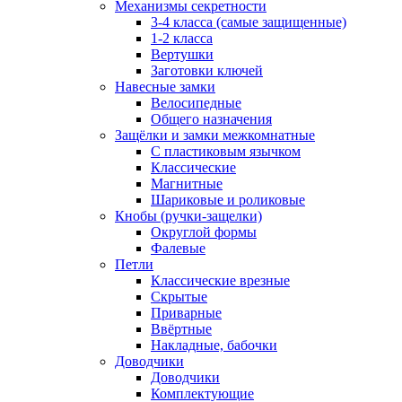
Механизмы секретности
3-4 класса (самые защищенные)
1-2 класса
Вертушки
Заготовки ключей
Навесные замки
Велосипедные
Общего назначения
Защёлки и замки межкомнатные
С пластиковым язычком
Классические
Магнитные
Шариковые и роликовые
Кнобы (ручки-защелки)
Округлой формы
Фалевые
Петли
Классические врезные
Скрытые
Приварные
Ввёртные
Накладные, бабочки
Доводчики
Доводчики
Комплектующие