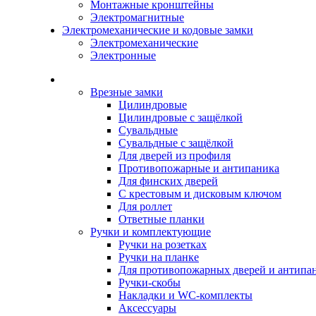
Монтажные кронштейны
Электромагнитные
Электромеханические и кодовые замки
Электромеханические
Электронные
Каталог
Врезные замки
Цилиндровые
Цилиндровые с защёлкой
Сувальдные
Сувальдные с защёлкой
Для дверей из профиля
Противопожарные и антипаника
Для финских дверей
С крестовым и дисковым ключом
Для роллет
Ответные планки
Ручки и комплектующие
Ручки на розетках
Ручки на планке
Для противопожарных дверей и антипа
Ручки-скобы
Накладки и WC-комплекты
Аксессуары