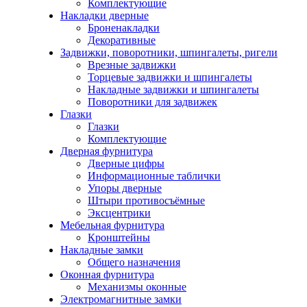
Комплектующие
Накладки дверные
Броненакладки
Декоративные
Задвижки, поворотники, шпингалеты, ригели
Врезные задвижки
Торцевые задвижки и шпингалеты
Накладные задвижки и шпингалеты
Поворотники для задвижек
Глазки
Глазки
Комплектующие
Дверная фурнитура
Дверные цифры
Информационные таблички
Упоры дверные
Штыри противосъёмные
Эксцентрики
Мебельная фурнитура
Кронштейны
Накладные замки
Общего назначения
Оконная фурнитура
Механизмы оконные
Электромагнитные замки