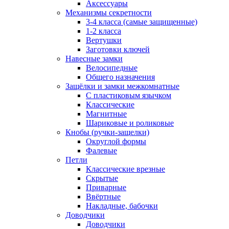
Аксессуары
Механизмы секретности
3-4 класса (самые защищенные)
1-2 класса
Вертушки
Заготовки ключей
Навесные замки
Велосипедные
Общего назначения
Защёлки и замки межкомнатные
С пластиковым язычком
Классические
Магнитные
Шариковые и роликовые
Кнобы (ручки-защелки)
Округлой формы
Фалевые
Петли
Классические врезные
Скрытые
Приварные
Ввёртные
Накладные, бабочки
Доводчики
Доводчики