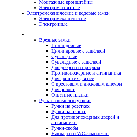
Монтажные кронштейны
Электромагнитные
Электромеханические и кодовые замки
Электромеханические
Электронные
Каталог
Врезные замки
Цилиндровые
Цилиндровые с защёлкой
Сувальдные
Сувальдные с защёлкой
Для дверей из профиля
Противопожарные и антипаника
Для финских дверей
С крестовым и дисковым ключом
Для роллет
Ответные планки
Ручки и комплектующие
Ручки на розетках
Ручки на планке
Для противопожарных дверей и
антипаники
Ручки-скобы
Накладки и WC-комплекты