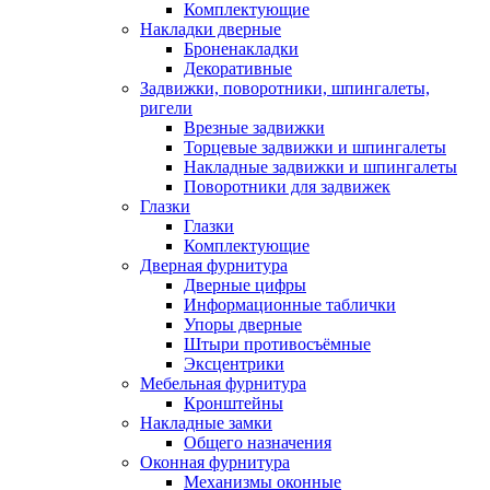
Комплектующие
Накладки дверные
Броненакладки
Декоративные
Задвижки, поворотники, шпингалеты,
ригели
Врезные задвижки
Торцевые задвижки и шпингалеты
Накладные задвижки и шпингалеты
Поворотники для задвижек
Глазки
Глазки
Комплектующие
Дверная фурнитура
Дверные цифры
Информационные таблички
Упоры дверные
Штыри противосъёмные
Эксцентрики
Мебельная фурнитура
Кронштейны
Накладные замки
Общего назначения
Оконная фурнитура
Механизмы оконные