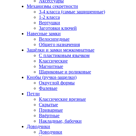
Аксессуары
Механизмы секретности
3-4 класса (самые защищенные)
1-2 класса
Вертушки
Заготовки ключей
Навесные замки
Велосипедные
Общего назначения
Защёлки и замки межкомнатные
С пластиковым язычком
Классические
Магнитные
Шариковые и роликовые
Кнобы (ручки-защелки)
Округлой формы
Фалевые
Петли
Классические врезные
Скрытые
Приварные
Ввёртные
Накладные, бабочки
Доводчики
Доводчики