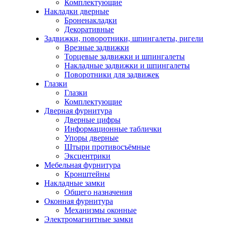
Комплектующие
Накладки дверные
Броненакладки
Декоративные
Задвижки, поворотники, шпингалеты, ригели
Врезные задвижки
Торцевые задвижки и шпингалеты
Накладные задвижки и шпингалеты
Поворотники для задвижек
Глазки
Глазки
Комплектующие
Дверная фурнитура
Дверные цифры
Информационные таблички
Упоры дверные
Штыри противосъёмные
Эксцентрики
Мебельная фурнитура
Кронштейны
Накладные замки
Общего назначения
Оконная фурнитура
Механизмы оконные
Электромагнитные замки