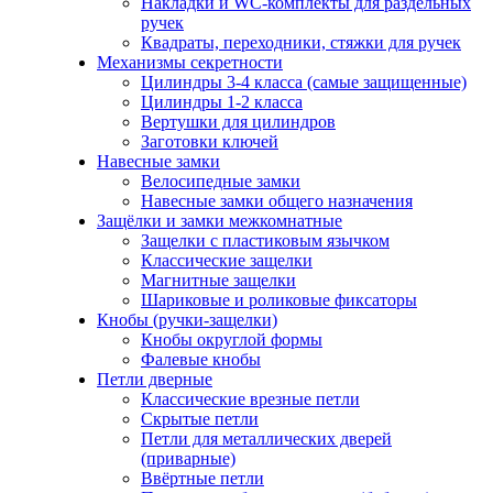
Накладки и WC-комплекты для раздельных
ручек
Квадраты, переходники, стяжки для ручек
Механизмы секретности
Цилиндры 3-4 класса (самые защищенные)
Цилиндры 1-2 класса
Вертушки для цилиндров
Заготовки ключей
Навесные замки
Велосипедные замки
Навесные замки общего назначения
Защёлки и замки межкомнатные
Защелки с пластиковым язычком
Классические защелки
Магнитные защелки
Шариковые и роликовые фиксаторы
Кнобы (ручки-защелки)
Кнобы округлой формы
Фалевые кнобы
Петли дверные
Классические врезные петли
Скрытые петли
Петли для металлических дверей
(приварные)
Ввёртные петли