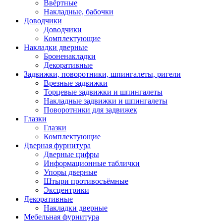
Ввёртные
Накладные, бабочки
Доводчики
Доводчики
Комплектующие
Накладки дверные
Броненакладки
Декоративные
Задвижки, поворотники, шпингалеты, ригели
Врезные задвижки
Торцевые задвижки и шпингалеты
Накладные задвижки и шпингалеты
Поворотники для задвижек
Глазки
Глазки
Комплектующие
Дверная фурнитура
Дверные цифры
Информационные таблички
Упоры дверные
Штыри противосъёмные
Эксцентрики
Декоративные
Накладки дверные
Мебельная фурнитура