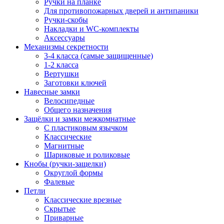
Ручки на планке
Для противопожарных дверей и антипаники
Ручки-скобы
Накладки и WC-комплекты
Аксессуары
Механизмы секретности
3-4 класса (самые защищенные)
1-2 класса
Вертушки
Заготовки ключей
Навесные замки
Велосипедные
Общего назначения
Защёлки и замки межкомнатные
С пластиковым язычком
Классические
Магнитные
Шариковые и роликовые
Кнобы (ручки-защелки)
Округлой формы
Фалевые
Петли
Классические врезные
Скрытые
Приварные