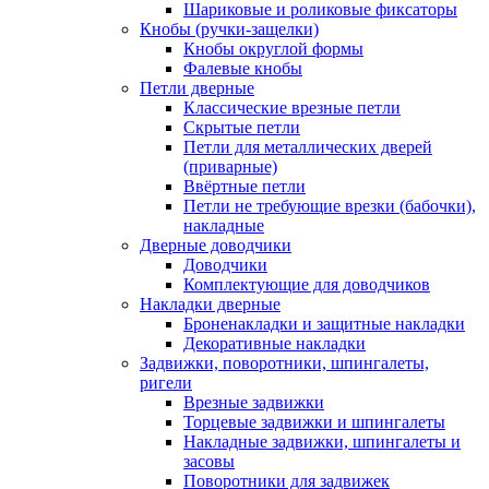
Шариковые и роликовые фиксаторы
Кнобы (ручки-защелки)
Кнобы округлой формы
Фалевые кнобы
Петли дверные
Классические врезные петли
Скрытые петли
Петли для металлических дверей
(приварные)
Ввёртные петли
Петли не требующие врезки (бабочки),
накладные
Дверные доводчики
Доводчики
Комплектующие для доводчиков
Накладки дверные
Броненакладки и защитные накладки
Декоративные накладки
Задвижки, поворотники, шпингалеты,
ригели
Врезные задвижки
Торцевые задвижки и шпингалеты
Накладные задвижки, шпингалеты и
засовы
Поворотники для задвижек