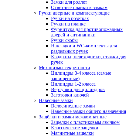
Замки для роллет
Ответные планки к замкам
Ручки дверные и комплектующие
Ручки на розетках
Ручки на планке
Фурнитура для противопожарных
дверей и антипаники
Ручки-скобы
Накладки и WC-комплекты для
раздельных ручек
Квадраты, переходники, стяжки для
ручек
Механизмы секретности
Цилиндры 3-4 класса (самые
защищенные)
Цилиндры 1-2 класса
Вертушки для цилиндров
Заготовки ключей
Навесные замки
Велосипедные замки
Навесные замки общего назначения
Защёлки и замки межкомнатные
Защелки с пластиковым язычком
Классические защелки
Магнитные защелки