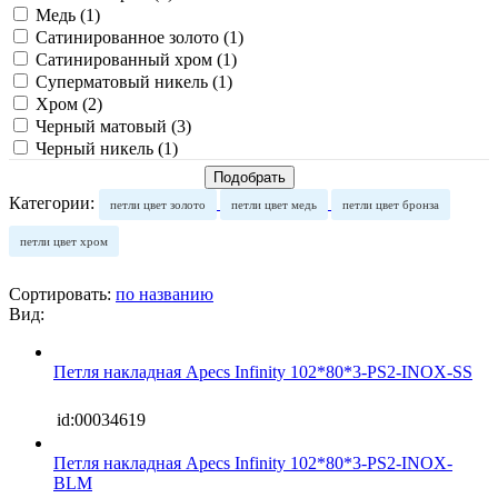
Медь (
1
)
Сатинированное золото (
1
)
Сатинированный хром (
1
)
Суперматовый никель (
1
)
Хром (
2
)
Черный матовый (
3
)
Черный никель (
1
)
Категории:
петли цвет золото
петли цвет медь
петли цвет бронза
петли цвет хром
Сортировать:
по названию
Вид:
Петля накладная Apecs Infinity 102*80*3-PS2-INOX-SS
id:00034619
Петля накладная Apecs Infinity 102*80*3-PS2-INOX-
BLM