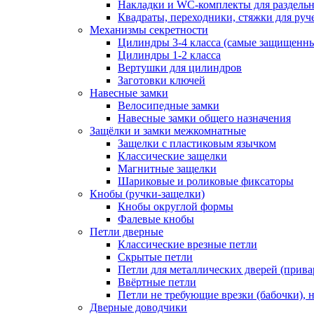
Накладки и WC-комплекты для раздель
Квадраты, переходники, стяжки для руч
Механизмы секретности
Цилиндры 3-4 класса (самые защищенн
Цилиндры 1-2 класса
Вертушки для цилиндров
Заготовки ключей
Навесные замки
Велосипедные замки
Навесные замки общего назначения
Защёлки и замки межкомнатные
Защелки с пластиковым язычком
Классические защелки
Магнитные защелки
Шариковые и роликовые фиксаторы
Кнобы (ручки-защелки)
Кнобы округлой формы
Фалевые кнобы
Петли дверные
Классические врезные петли
Скрытые петли
Петли для металлических дверей (прив
Ввёртные петли
Петли не требующие врезки (бабочки), 
Дверные доводчики