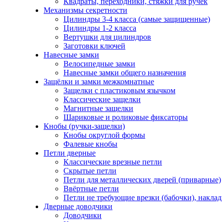
Квадраты, переходники, стяжки для ручек
Механизмы секретности
Цилиндры 3-4 класса (самые защищенные)
Цилиндры 1-2 класса
Вертушки для цилиндров
Заготовки ключей
Навесные замки
Велосипедные замки
Навесные замки общего назначения
Защёлки и замки межкомнатные
Защелки с пластиковым язычком
Классические защелки
Магнитные защелки
Шариковые и роликовые фиксаторы
Кнобы (ручки-защелки)
Кнобы округлой формы
Фалевые кнобы
Петли дверные
Классические врезные петли
Скрытые петли
Петли для металлических дверей (приварные)
Ввёртные петли
Петли не требующие врезки (бабочки), накла
Дверные доводчики
Доводчики