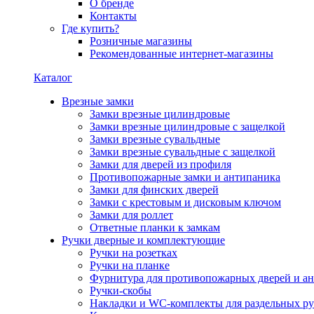
О бренде
Контакты
Где купить?
Розничные магазины
Рекомендованные интернет-магазины
Каталог
Врезные замки
Замки врезные цилиндровые
Замки врезные цилиндровые с защелкой
Замки врезные сувальдные
Замки врезные сувальдные с защелкой
Замки для дверей из профиля
Противопожарные замки и антипаника
Замки для финских дверей
Замки с крестовым и дисковым ключом
Замки для роллет
Ответные планки к замкам
Ручки дверные и комплектующие
Ручки на розетках
Ручки на планке
Фурнитура для противопожарных дверей и а
Ручки-скобы
Накладки и WC-комплекты для раздельных ру