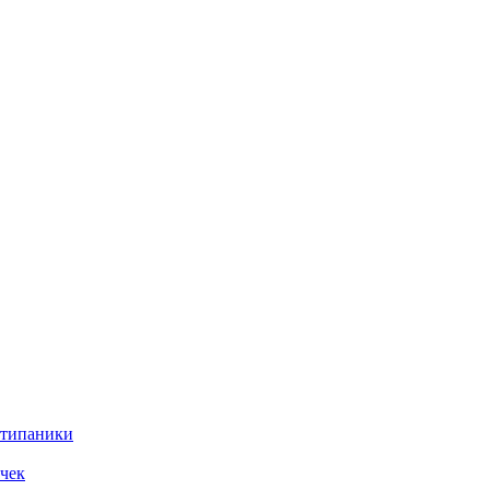
нтипаники
чек