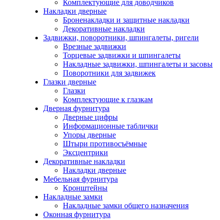
Комплектующие для доводчиков
Накладки дверные
Броненакладки и защитные накладки
Декоративные накладки
Задвижки, поворотники, шпингалеты, ригели
Врезные задвижки
Торцевые задвижки и шпингалеты
Накладные задвижки, шпингалеты и засовы
Поворотники для задвижек
Глазки дверные
Глазки
Комплектующие к глазкам
Дверная фурнитура
Дверные цифры
Информационные таблички
Упоры дверные
Штыри противосъёмные
Эксцентрики
Декоративные накладки
Накладки дверные
Мебельная фурнитура
Кронштейны
Накладные замки
Накладные замки общего назначения
Оконная фурнитура