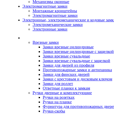
Механизмы оконные
Электромагнитные замки
Монтажные кронштейны
Электромагнитные замки
Электронные, электромеханические и кодовые зам
Электромеханические замки
Электронные замки
Каталог
Врезные замки
Замки врезные цилиндровые
Замки врезные цилиндровые с защелкой
Замки врезные сувальдные
Замки врезные сувальдные с защелкой
Замки для дверей из профиля
Противопожарные замки и антипаника
Замки для финских дверей
Замки с крестовым и дисковым ключом
Замки для роллет
Ответные планки к замкам
Ручки дверные и комплектующие
Ручки на розетках
Ручки на планке
Фурнитура для противопожарных двере
Ручки-скобы