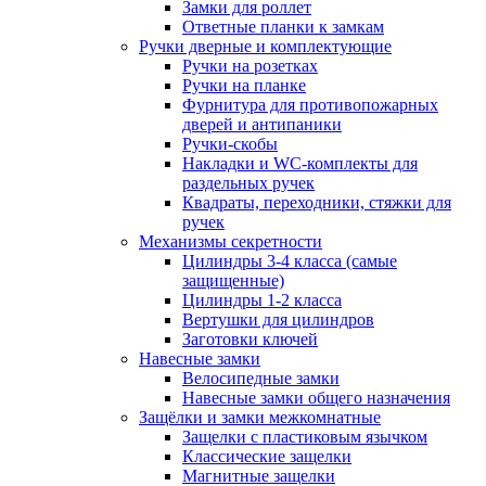
Замки для роллет
Ответные планки к замкам
Ручки дверные и комплектующие
Ручки на розетках
Ручки на планке
Фурнитура для противопожарных
дверей и антипаники
Ручки-скобы
Накладки и WC-комплекты для
раздельных ручек
Квадраты, переходники, стяжки для
ручек
Механизмы секретности
Цилиндры 3-4 класса (самые
защищенные)
Цилиндры 1-2 класса
Вертушки для цилиндров
Заготовки ключей
Навесные замки
Велосипедные замки
Навесные замки общего назначения
Защёлки и замки межкомнатные
Защелки с пластиковым язычком
Классические защелки
Магнитные защелки