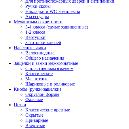
Для противопожарных дверей и антипаники
Ручки-скобы
Накладки и WC-комплекты
Аксессуары
Механизмы секретности
3-4 класса (самые защищенные)
1-2 класса
Вертушки
Заготовки ключей
Навесные замки
Велосипедные
Общего назначения
Защёлки и замки межкомнатные
С пластиковым язычком
Классические
Магнитные
Шариковые и роликовые
Кнобы (ручки-защелки)
Округлой формы
Фалевые
Петли
Классические врезные
Скрытые
Приварные
Ввёртные