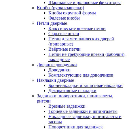
Шариковые и роликовые фиксаторы
Кнобы (ручки-защелки)
Кнобы округлой формы
Фалевые кнобы
Петли дверные
Классические врезные петли
Скрытые петли
Петли для металлических дверей
(приварные)
Ввёртные петли
Петли не требующие врезки (бабочки),
накладные
Дверные доводчики
Доводчики
Комплектующие для доводчиков
Накладки дверные
Броненакладки и защитные накладки
Декоративные накладки
Задвижки, поворотники, шпингалеты,
ригели
Врезные задвижки
Торцевые задвижки и шпингалеты
Накладные задвижки, шпингалеты и
засовы
Поворотники для задвижек