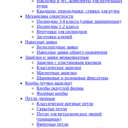
Накладки и WC-комплекты для раздельных
ручек
Квадраты, переходники, стяжки для ручек
Механизмы секретности
Цилиндры 3-4 класса (самые защищенные)
Цилиндры 1-2 класса
Вертушки для цилиндров
Заготовки ключей
Навесные замки
Велосипедные замки
Навесные замки общего назначения
Защёлки и замки межкомнатные
Защелки с пластиковым язычком
Классические защелки
Магнитные защелки
Шариковые и роликовые фиксаторы
Кнобы (ручки-защелки)
Кнобы округлой формы
Фалевые кнобы
Петли дверные
Классические врезные петли
Скрытые петли
Петли для металлических дверей
(приварные)
Ввёртные петли