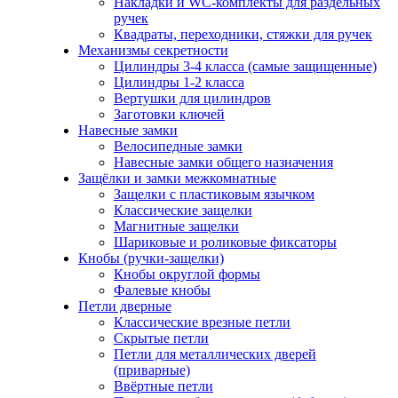
Накладки и WC-комплекты для раздельных
ручек
Квадраты, переходники, стяжки для ручек
Механизмы секретности
Цилиндры 3-4 класса (самые защищенные)
Цилиндры 1-2 класса
Вертушки для цилиндров
Заготовки ключей
Навесные замки
Велосипедные замки
Навесные замки общего назначения
Защёлки и замки межкомнатные
Защелки с пластиковым язычком
Классические защелки
Магнитные защелки
Шариковые и роликовые фиксаторы
Кнобы (ручки-защелки)
Кнобы округлой формы
Фалевые кнобы
Петли дверные
Классические врезные петли
Скрытые петли
Петли для металлических дверей
(приварные)
Ввёртные петли