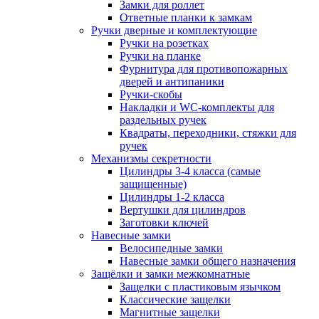
Замки для роллет
Ответные планки к замкам
Ручки дверные и комплектующие
Ручки на розетках
Ручки на планке
Фурнитура для противопожарных
дверей и антипаники
Ручки-скобы
Накладки и WC-комплекты для
раздельных ручек
Квадраты, переходники, стяжки для
ручек
Механизмы секретности
Цилиндры 3-4 класса (самые
защищенные)
Цилиндры 1-2 класса
Вертушки для цилиндров
Заготовки ключей
Навесные замки
Велосипедные замки
Навесные замки общего назначения
Защёлки и замки межкомнатные
Защелки с пластиковым язычком
Классические защелки
Магнитные защелки