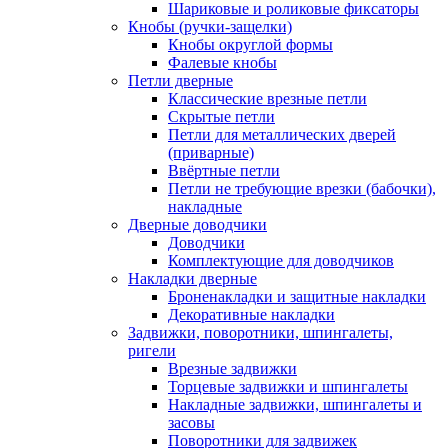
Шариковые и роликовые фиксаторы
Кнобы (ручки-защелки)
Кнобы округлой формы
Фалевые кнобы
Петли дверные
Классические врезные петли
Скрытые петли
Петли для металлических дверей
(приварные)
Ввёртные петли
Петли не требующие врезки (бабочки),
накладные
Дверные доводчики
Доводчики
Комплектующие для доводчиков
Накладки дверные
Броненакладки и защитные накладки
Декоративные накладки
Задвижки, поворотники, шпингалеты,
ригели
Врезные задвижки
Торцевые задвижки и шпингалеты
Накладные задвижки, шпингалеты и
засовы
Поворотники для задвижек