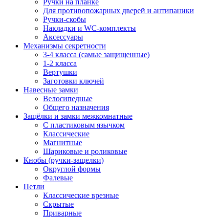
Ручки на планке
Для противопожарных дверей и антипаники
Ручки-скобы
Накладки и WC-комплекты
Аксессуары
Механизмы секретности
3-4 класса (самые защищенные)
1-2 класса
Вертушки
Заготовки ключей
Навесные замки
Велосипедные
Общего назначения
Защёлки и замки межкомнатные
С пластиковым язычком
Классические
Магнитные
Шариковые и роликовые
Кнобы (ручки-защелки)
Округлой формы
Фалевые
Петли
Классические врезные
Скрытые
Приварные