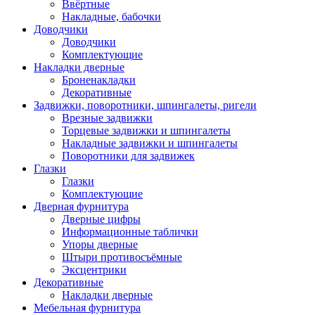
Ввёртные
Накладные, бабочки
Доводчики
Доводчики
Комплектующие
Накладки дверные
Броненакладки
Декоративные
Задвижки, поворотники, шпингалеты, ригели
Врезные задвижки
Торцевые задвижки и шпингалеты
Накладные задвижки и шпингалеты
Поворотники для задвижек
Глазки
Глазки
Комплектующие
Дверная фурнитура
Дверные цифры
Информационные таблички
Упоры дверные
Штыри противосъёмные
Эксцентрики
Декоративные
Накладки дверные
Мебельная фурнитура