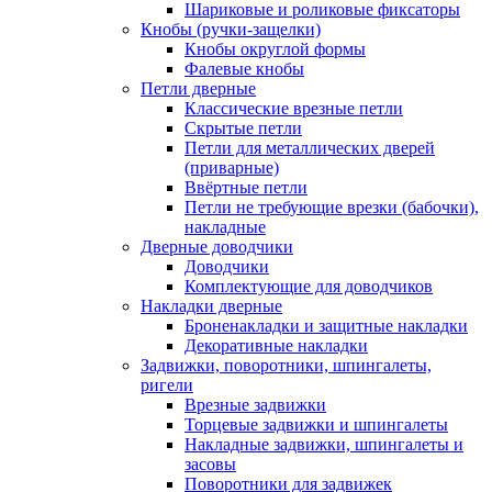
Шариковые и роликовые фиксаторы
Кнобы (ручки-защелки)
Кнобы округлой формы
Фалевые кнобы
Петли дверные
Классические врезные петли
Скрытые петли
Петли для металлических дверей
(приварные)
Ввёртные петли
Петли не требующие врезки (бабочки),
накладные
Дверные доводчики
Доводчики
Комплектующие для доводчиков
Накладки дверные
Броненакладки и защитные накладки
Декоративные накладки
Задвижки, поворотники, шпингалеты,
ригели
Врезные задвижки
Торцевые задвижки и шпингалеты
Накладные задвижки, шпингалеты и
засовы
Поворотники для задвижек