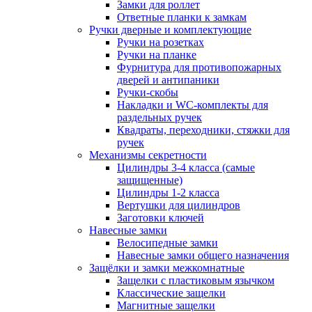
Замки для роллет
Ответные планки к замкам
Ручки дверные и комплектующие
Ручки на розетках
Ручки на планке
Фурнитура для противопожарных
дверей и антипаники
Ручки-скобы
Накладки и WC-комплекты для
раздельных ручек
Квадраты, переходники, стяжки для
ручек
Механизмы секретности
Цилиндры 3-4 класса (самые
защищенные)
Цилиндры 1-2 класса
Вертушки для цилиндров
Заготовки ключей
Навесные замки
Велосипедные замки
Навесные замки общего назначения
Защёлки и замки межкомнатные
Защелки с пластиковым язычком
Классические защелки
Магнитные защелки