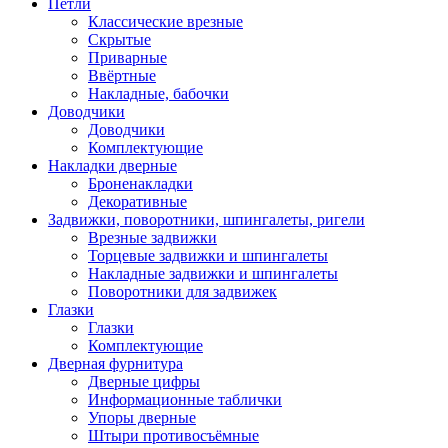
Петли
Классические врезные
Скрытые
Приварные
Ввёртные
Накладные, бабочки
Доводчики
Доводчики
Комплектующие
Накладки дверные
Броненакладки
Декоративные
Задвижки, поворотники, шпингалеты, ригели
Врезные задвижки
Торцевые задвижки и шпингалеты
Накладные задвижки и шпингалеты
Поворотники для задвижек
Глазки
Глазки
Комплектующие
Дверная фурнитура
Дверные цифры
Информационные таблички
Упоры дверные
Штыри противосъёмные