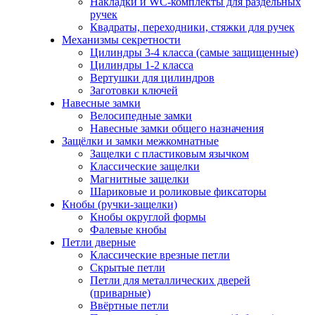
Накладки и WC-комплекты для раздельных
ручек
Квадраты, переходники, стяжки для ручек
Механизмы секретности
Цилиндры 3-4 класса (самые защищенные)
Цилиндры 1-2 класса
Вертушки для цилиндров
Заготовки ключей
Навесные замки
Велосипедные замки
Навесные замки общего назначения
Защёлки и замки межкомнатные
Защелки с пластиковым язычком
Классические защелки
Магнитные защелки
Шариковые и роликовые фиксаторы
Кнобы (ручки-защелки)
Кнобы округлой формы
Фалевые кнобы
Петли дверные
Классические врезные петли
Скрытые петли
Петли для металлических дверей
(приварные)
Ввёртные петли