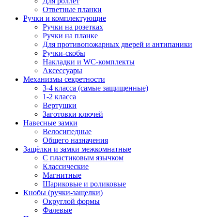
Для роллет
Ответные планки
Ручки и комплектующие
Ручки на розетках
Ручки на планке
Для противопожарных дверей и антипаники
Ручки-скобы
Накладки и WC-комплекты
Аксессуары
Механизмы секретности
3-4 класса (самые защищенные)
1-2 класса
Вертушки
Заготовки ключей
Навесные замки
Велосипедные
Общего назначения
Защёлки и замки межкомнатные
С пластиковым язычком
Классические
Магнитные
Шариковые и роликовые
Кнобы (ручки-защелки)
Округлой формы
Фалевые