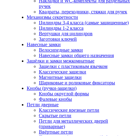
Накладки и WC-комплекты для раздельных
ручек
Квадраты, переходники, стяжки для ручек
Механизмы секретности
Цилиндры 3-4 класса (самые защищенные)
Цилиндры 1-2 класса
Вертушки для цилиндров
Заготовки ключей
Навесные замки
Велосипедные замки
Навесные замки общего назначения
Защёлки и замки межкомнатные
Защелки с пластиковым язычком
Классические защелки
Магнитные защелки
Шариковые и роликовые фиксаторы
Кнобы (ручки-защелки)
Кнобы округлой формы
Фалевые кнобы
Петли дверные
Классические врезные петли
Скрытые петли
Петли для металлических дверей
(приварные)
Ввёртные петли