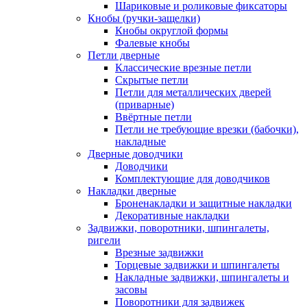
Шариковые и роликовые фиксаторы
Кнобы (ручки-защелки)
Кнобы округлой формы
Фалевые кнобы
Петли дверные
Классические врезные петли
Скрытые петли
Петли для металлических дверей
(приварные)
Ввёртные петли
Петли не требующие врезки (бабочки),
накладные
Дверные доводчики
Доводчики
Комплектующие для доводчиков
Накладки дверные
Броненакладки и защитные накладки
Декоративные накладки
Задвижки, поворотники, шпингалеты,
ригели
Врезные задвижки
Торцевые задвижки и шпингалеты
Накладные задвижки, шпингалеты и
засовы
Поворотники для задвижек