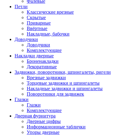
Фалевые
Петли
Классические врезные
Скрытые
Приварные
Ввёртные
Накладные, бабочки
Доводчики
Доводчики
Комплектующие
Накладки дверные
Броненакладки
Декоративные
Задвижки, поворотники, шпингалеты, ригели
Врезные задвижки
Торцевые задвижки и шпингалеты
Накладные задвижки и шпингалеты
Поворотники для задвижек
Глазки
Глазки
Комплектующие
Дверная фурнитура
Дверные цифры
Информационные таблички
Упоры дверные