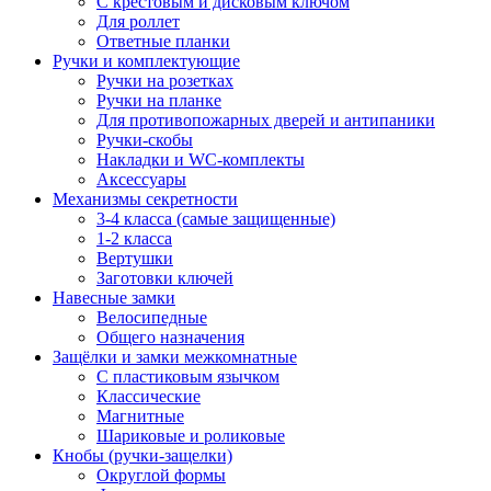
С крестовым и дисковым ключом
Для роллет
Ответные планки
Ручки и комплектующие
Ручки на розетках
Ручки на планке
Для противопожарных дверей и антипаники
Ручки-скобы
Накладки и WC-комплекты
Аксессуары
Механизмы секретности
3-4 класса (самые защищенные)
1-2 класса
Вертушки
Заготовки ключей
Навесные замки
Велосипедные
Общего назначения
Защёлки и замки межкомнатные
С пластиковым язычком
Классические
Магнитные
Шариковые и роликовые
Кнобы (ручки-защелки)
Округлой формы