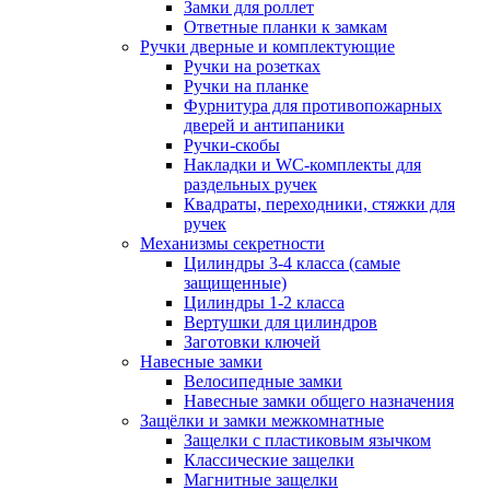
Замки для роллет
Ответные планки к замкам
Ручки дверные и комплектующие
Ручки на розетках
Ручки на планке
Фурнитура для противопожарных
дверей и антипаники
Ручки-скобы
Накладки и WC-комплекты для
раздельных ручек
Квадраты, переходники, стяжки для
ручек
Механизмы секретности
Цилиндры 3-4 класса (самые
защищенные)
Цилиндры 1-2 класса
Вертушки для цилиндров
Заготовки ключей
Навесные замки
Велосипедные замки
Навесные замки общего назначения
Защёлки и замки межкомнатные
Защелки с пластиковым язычком
Классические защелки
Магнитные защелки