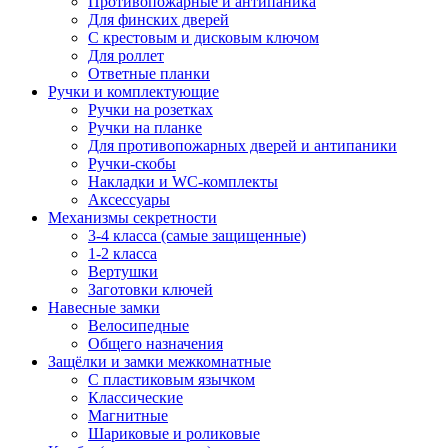
Противопожарные и антипаника
Для финских дверей
С крестовым и дисковым ключом
Для роллет
Ответные планки
Ручки и комплектующие
Ручки на розетках
Ручки на планке
Для противопожарных дверей и антипаники
Ручки-скобы
Накладки и WC-комплекты
Аксессуары
Механизмы секретности
3-4 класса (самые защищенные)
1-2 класса
Вертушки
Заготовки ключей
Навесные замки
Велосипедные
Общего назначения
Защёлки и замки межкомнатные
С пластиковым язычком
Классические
Магнитные
Шариковые и роликовые