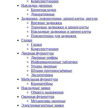
Комплектующие
Накладки дверные
Броненакладки
Декоративные
Задвижки, поворотники, шпингалеты, ригели
Врезные задвижки
Торцевые задвижки и шпингалеты
Накладные задвижки и шпингалеты
Поворотники для задвижек
Глазки
Глазки
Комплектующие
Дверная фурнитура
Дверные цифры
Информационные таблички
Упоры дверные
Штыри противосъёмные
Эксцентрики
Мебельная фурнитура
Кронштейны
Накладные замки
Общего назначения
Оконная фурнитура
Механизмы оконные
Электромагнитные замки