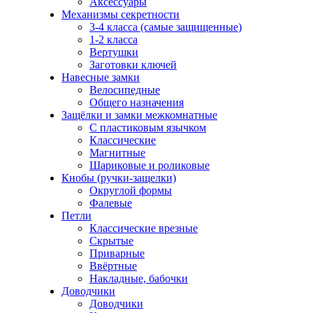
Аксессуары
Механизмы секретности
3-4 класса (самые защищенные)
1-2 класса
Вертушки
Заготовки ключей
Навесные замки
Велосипедные
Общего назначения
Защёлки и замки межкомнатные
С пластиковым язычком
Классические
Магнитные
Шариковые и роликовые
Кнобы (ручки-защелки)
Округлой формы
Фалевые
Петли
Классические врезные
Скрытые
Приварные
Ввёртные
Накладные, бабочки
Доводчики
Доводчики