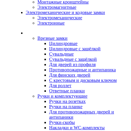
Монтажные кронштейны
Электромагнитные
Электромеханические и кодовые замки
Электромеханические
Электронные
Каталог
Врезные замки
Цилиндровые
Цилиндровые с защёлкой
Сувальдные
Сувальдные с защёлкой
Для дверей из профиля
Противопожарные и антипаника
Для финских дверей
С крестовым и дисковым ключом
Для роллет
Ответные планки
Ручки и комплектующие
Ручки на розетках
Ручки на планке
Для противопожарных дверей и
антипаники
Ручки-скобы
Накладки и WC-комплекты