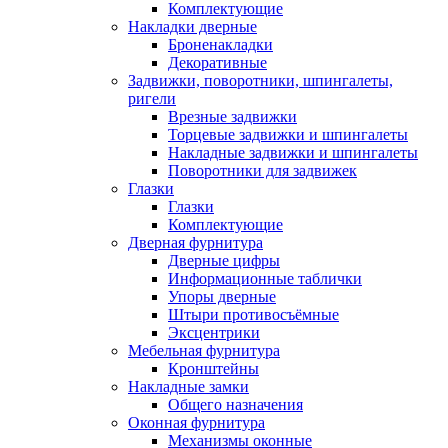
Комплектующие
Накладки дверные
Броненакладки
Декоративные
Задвижки, поворотники, шпингалеты,
ригели
Врезные задвижки
Торцевые задвижки и шпингалеты
Накладные задвижки и шпингалеты
Поворотники для задвижек
Глазки
Глазки
Комплектующие
Дверная фурнитура
Дверные цифры
Информационные таблички
Упоры дверные
Штыри противосъёмные
Эксцентрики
Мебельная фурнитура
Кронштейны
Накладные замки
Общего назначения
Оконная фурнитура
Механизмы оконные