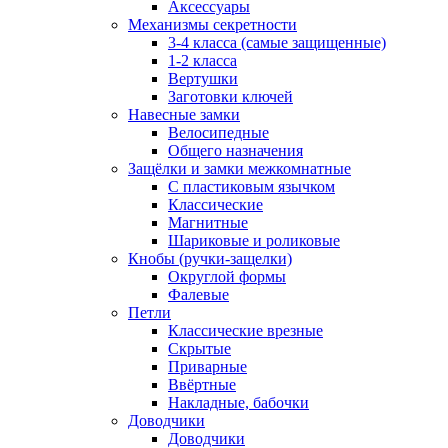
Аксессуары
Механизмы секретности
3-4 класса (самые защищенные)
1-2 класса
Вертушки
Заготовки ключей
Навесные замки
Велосипедные
Общего назначения
Защёлки и замки межкомнатные
С пластиковым язычком
Классические
Магнитные
Шариковые и роликовые
Кнобы (ручки-защелки)
Округлой формы
Фалевые
Петли
Классические врезные
Скрытые
Приварные
Ввёртные
Накладные, бабочки
Доводчики
Доводчики