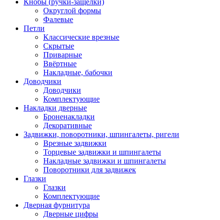
Кнобы (ручки-защелки)
Округлой формы
Фалевые
Петли
Классические врезные
Скрытые
Приварные
Ввёртные
Накладные, бабочки
Доводчики
Доводчики
Комплектующие
Накладки дверные
Броненакладки
Декоративные
Задвижки, поворотники, шпингалеты, ригели
Врезные задвижки
Торцевые задвижки и шпингалеты
Накладные задвижки и шпингалеты
Поворотники для задвижек
Глазки
Глазки
Комплектующие
Дверная фурнитура
Дверные цифры