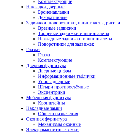
Комплектующие
Накладки дверные
Броненакладки
Декоративные
Задвижки, поворотники, шпингалеты, ригели
Врезные задвижки
Торцевые задвижки и шпингалеты
Накладные задвижки и шпингалеты
Поворотники для задвижек
Глазки
Глазки
Комплектующие
Дверная фурнитура
Дверные цифры
Информационные таблички
Упоры дверные
Штыри противосъёмные
Эксцентрики
Мебельная фурнитура
Кронштейны
Накладные замки
Общего назначения
Оконная фурнитура
Механизмы оконные
Электромагнитные замки