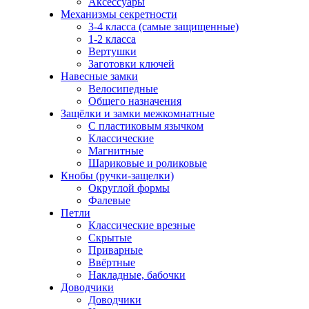
Аксессуары
Механизмы секретности
3-4 класса (самые защищенные)
1-2 класса
Вертушки
Заготовки ключей
Навесные замки
Велосипедные
Общего назначения
Защёлки и замки межкомнатные
С пластиковым язычком
Классические
Магнитные
Шариковые и роликовые
Кнобы (ручки-защелки)
Округлой формы
Фалевые
Петли
Классические врезные
Скрытые
Приварные
Ввёртные
Накладные, бабочки
Доводчики
Доводчики