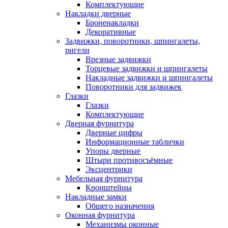
Комплектующие
Накладки дверные
Броненакладки
Декоративные
Задвижки, поворотники, шпингалеты,
ригели
Врезные задвижки
Торцевые задвижки и шпингалеты
Накладные задвижки и шпингалеты
Поворотники для задвижек
Глазки
Глазки
Комплектующие
Дверная фурнитура
Дверные цифры
Информационные таблички
Упоры дверные
Штыри противосъёмные
Эксцентрики
Мебельная фурнитура
Кронштейны
Накладные замки
Общего назначения
Оконная фурнитура
Механизмы оконные