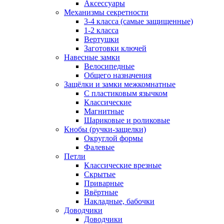
Аксессуары
Механизмы секретности
3-4 класса (самые защищенные)
1-2 класса
Вертушки
Заготовки ключей
Навесные замки
Велосипедные
Общего назначения
Защёлки и замки межкомнатные
С пластиковым язычком
Классические
Магнитные
Шариковые и роликовые
Кнобы (ручки-защелки)
Округлой формы
Фалевые
Петли
Классические врезные
Скрытые
Приварные
Ввёртные
Накладные, бабочки
Доводчики
Доводчики