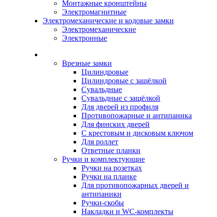
Монтажные кронштейны
Электромагнитные
Электромеханические и кодовые замки
Электромеханические
Электронные
Каталог
Врезные замки
Цилиндровые
Цилиндровые с защёлкой
Сувальдные
Сувальдные с защёлкой
Для дверей из профиля
Противопожарные и антипаника
Для финских дверей
С крестовым и дисковым ключом
Для роллет
Ответные планки
Ручки и комплектующие
Ручки на розетках
Ручки на планке
Для противопожарных дверей и
антипаники
Ручки-скобы
Накладки и WC-комплекты