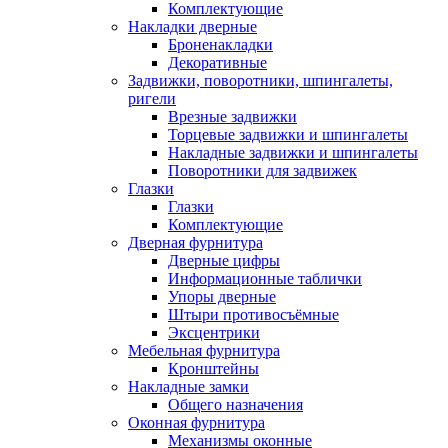
Комплектующие
Накладки дверные
Броненакладки
Декоративные
Задвижки, поворотники, шпингалеты,
ригели
Врезные задвижки
Торцевые задвижки и шпингалеты
Накладные задвижки и шпингалеты
Поворотники для задвижек
Глазки
Глазки
Комплектующие
Дверная фурнитура
Дверные цифры
Информационные таблички
Упоры дверные
Штыри противосъёмные
Эксцентрики
Мебельная фурнитура
Кронштейны
Накладные замки
Общего назначения
Оконная фурнитура
Механизмы оконные