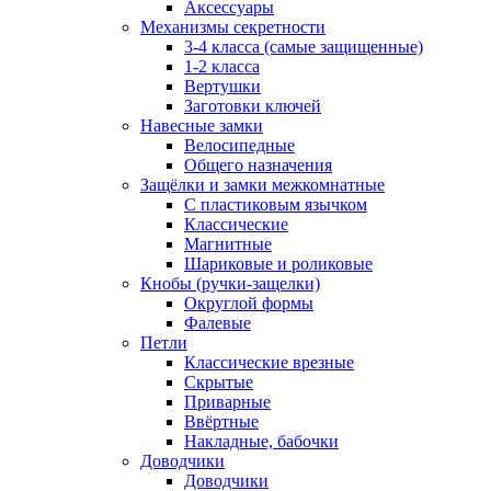
Аксессуары
Механизмы секретности
3-4 класса (самые защищенные)
1-2 класса
Вертушки
Заготовки ключей
Навесные замки
Велосипедные
Общего назначения
Защёлки и замки межкомнатные
С пластиковым язычком
Классические
Магнитные
Шариковые и роликовые
Кнобы (ручки-защелки)
Округлой формы
Фалевые
Петли
Классические врезные
Скрытые
Приварные
Ввёртные
Накладные, бабочки
Доводчики
Доводчики