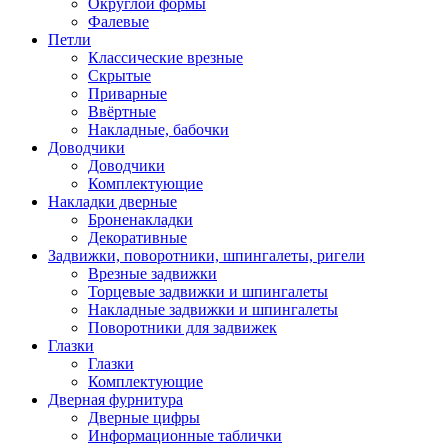
Округлой формы
Фалевые
Петли
Классические врезные
Скрытые
Приварные
Ввёртные
Накладные, бабочки
Доводчики
Доводчики
Комплектующие
Накладки дверные
Броненакладки
Декоративные
Задвижки, поворотники, шпингалеты, ригели
Врезные задвижки
Торцевые задвижки и шпингалеты
Накладные задвижки и шпингалеты
Поворотники для задвижек
Глазки
Глазки
Комплектующие
Дверная фурнитура
Дверные цифры
Информационные таблички