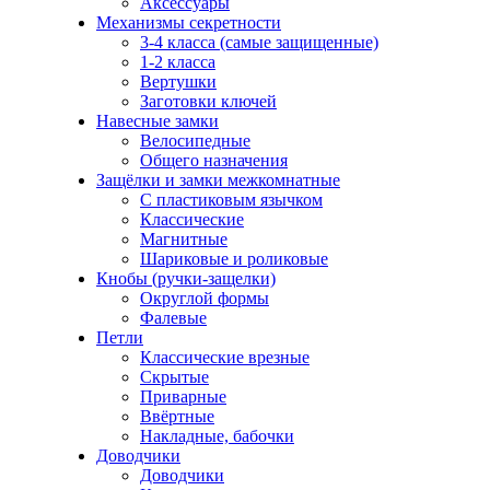
Аксессуары
Механизмы секретности
3-4 класса (самые защищенные)
1-2 класса
Вертушки
Заготовки ключей
Навесные замки
Велосипедные
Общего назначения
Защёлки и замки межкомнатные
С пластиковым язычком
Классические
Магнитные
Шариковые и роликовые
Кнобы (ручки-защелки)
Округлой формы
Фалевые
Петли
Классические врезные
Скрытые
Приварные
Ввёртные
Накладные, бабочки
Доводчики
Доводчики