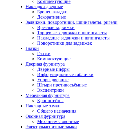
Комплектующие
Накладки дверные
Броненакладки
Декоративные
Задвижки, поворотники, шпингалеты, ригели
Врезные задвижки
Торцевые задвижки и шпингалеты
Накладные задвижки и шпингалеты
Поворотники для задвижек
Глазки
Глазки
Комплектующие
Дверная фурнитура
Дверные цифры
Информационные таблички
Упоры дверные
Штыри противосъёмные
Эксцентрики
Мебельная фурнитура
Кронштейны
Накладные замки
Общего назначения
Оконная фурнитура
Механизмы оконные
Электромагнитные замки