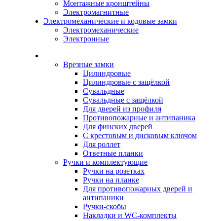
Монтажные кронштейны
Электромагнитные
Электромеханические и кодовые замки
Электромеханические
Электронные
Каталог
Врезные замки
Цилиндровые
Цилиндровые с защёлкой
Сувальдные
Сувальдные с защёлкой
Для дверей из профиля
Противопожарные и антипаника
Для финских дверей
С крестовым и дисковым ключом
Для роллет
Ответные планки
Ручки и комплектующие
Ручки на розетках
Ручки на планке
Для противопожарных дверей и
антипаники
Ручки-скобы
Накладки и WC-комплекты