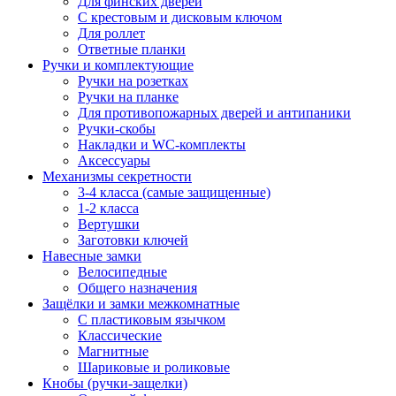
Для финских дверей
С крестовым и дисковым ключом
Для роллет
Ответные планки
Ручки и комплектующие
Ручки на розетках
Ручки на планке
Для противопожарных дверей и антипаники
Ручки-скобы
Накладки и WC-комплекты
Аксессуары
Механизмы секретности
3-4 класса (самые защищенные)
1-2 класса
Вертушки
Заготовки ключей
Навесные замки
Велосипедные
Общего назначения
Защёлки и замки межкомнатные
С пластиковым язычком
Классические
Магнитные
Шариковые и роликовые
Кнобы (ручки-защелки)