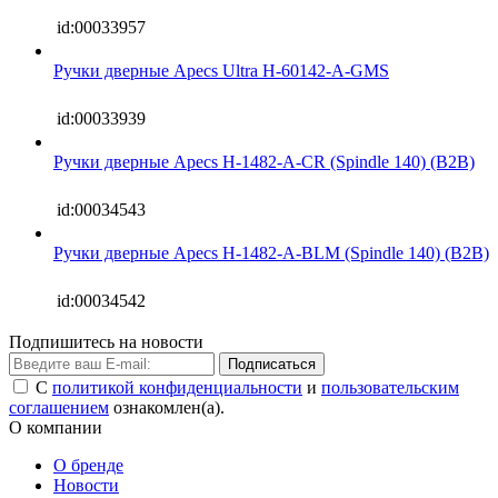
id:00033957
Ручки дверные Apecs Ultra H-60142-A-GMS
id:00033939
Ручки дверные Apecs H-1482-A-CR (Spindle 140) (B2B)
id:00034543
Ручки дверные Apecs H-1482-A-BLM (Spindle 140) (B2B)
id:00034542
Подпишитесь на новости
Подписаться
С
политикой конфиденциальности
и
пользовательским
соглашением
ознакомлен(а).
О компании
О бренде
Новости