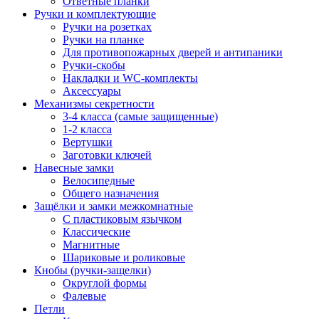
Ответные планки
Ручки и комплектующие
Ручки на розетках
Ручки на планке
Для противопожарных дверей и антипаники
Ручки-скобы
Накладки и WC-комплекты
Аксессуары
Механизмы секретности
3-4 класса (самые защищенные)
1-2 класса
Вертушки
Заготовки ключей
Навесные замки
Велосипедные
Общего назначения
Защёлки и замки межкомнатные
С пластиковым язычком
Классические
Магнитные
Шариковые и роликовые
Кнобы (ручки-защелки)
Округлой формы
Фалевые
Петли