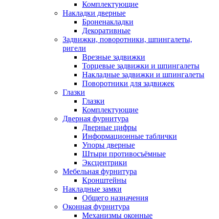
Комплектующие
Накладки дверные
Броненакладки
Декоративные
Задвижки, поворотники, шпингалеты,
ригели
Врезные задвижки
Торцевые задвижки и шпингалеты
Накладные задвижки и шпингалеты
Поворотники для задвижек
Глазки
Глазки
Комплектующие
Дверная фурнитура
Дверные цифры
Информационные таблички
Упоры дверные
Штыри противосъёмные
Эксцентрики
Мебельная фурнитура
Кронштейны
Накладные замки
Общего назначения
Оконная фурнитура
Механизмы оконные