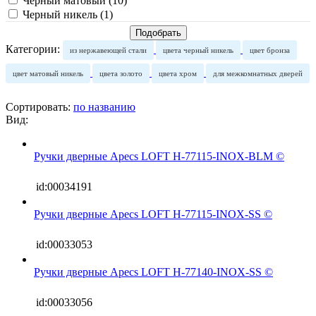
Черный матовый (
10
)
Черный никель (
1
)
Категории:
из нержавеющей стали
цвета черный никель
цвет бронза
цвет матовый никель
цвета золото
цвета хром
для межкомнатных дверей
Сортировать:
по названию
Вид:
Ручки дверные Apecs LOFT H-77115-INOX-BLM ©
id:00034191
Ручки дверные Apecs LOFT H-77115-INOX-SS ©
id:00033053
Ручки дверные Apecs LOFT H-77140-INOX-SS ©
id:00033056