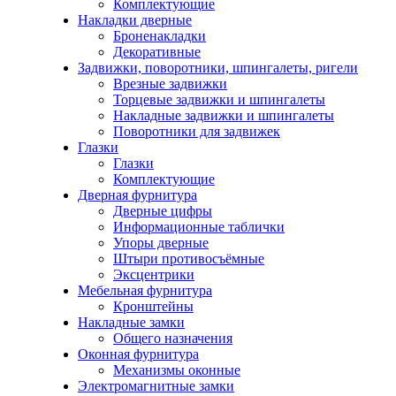
Комплектующие
Накладки дверные
Броненакладки
Декоративные
Задвижки, поворотники, шпингалеты, ригели
Врезные задвижки
Торцевые задвижки и шпингалеты
Накладные задвижки и шпингалеты
Поворотники для задвижек
Глазки
Глазки
Комплектующие
Дверная фурнитура
Дверные цифры
Информационные таблички
Упоры дверные
Штыри противосъёмные
Эксцентрики
Мебельная фурнитура
Кронштейны
Накладные замки
Общего назначения
Оконная фурнитура
Механизмы оконные
Электромагнитные замки