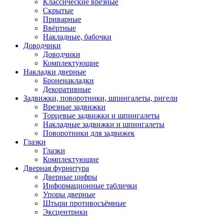
Классические врезные
Скрытые
Приварные
Ввёртные
Накладные, бабочки
Доводчики
Доводчики
Комплектующие
Накладки дверные
Броненакладки
Декоративные
Задвижки, поворотники, шпингалеты, ригели
Врезные задвижки
Торцевые задвижки и шпингалеты
Накладные задвижки и шпингалеты
Поворотники для задвижек
Глазки
Глазки
Комплектующие
Дверная фурнитура
Дверные цифры
Информационные таблички
Упоры дверные
Штыри противосъёмные
Эксцентрики