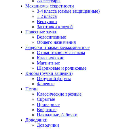
Аксессуары
Механизмы секретности
3-4 класса (самые защищенные)
1-2 класса
Вертушки
Заготовки ключей
Навесные замки
Велосипедные
Общего назначения
Защёлки и замки межкомнатные
С пластиковым язычком
Классические
Магнитные
Шариковые и роликовые
Кнобы (ручки-защелки)
Округлой формы
Фалевые
Петли
Классические врезные
Скрытые
Приварные
Ввёртные
Накладные, бабочки
Доводчики
Доводчики