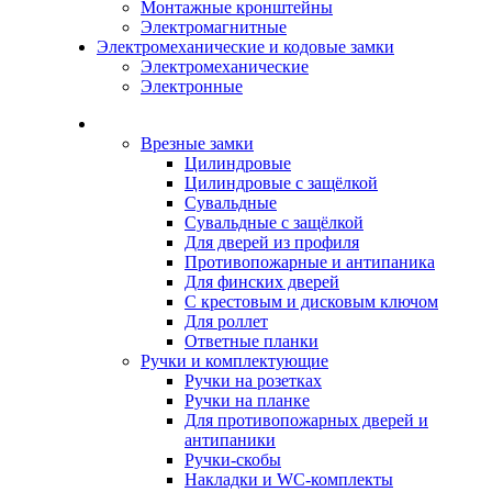
Монтажные кронштейны
Электромагнитные
Электромеханические и кодовые замки
Электромеханические
Электронные
Каталог
Врезные замки
Цилиндровые
Цилиндровые с защёлкой
Сувальдные
Сувальдные с защёлкой
Для дверей из профиля
Противопожарные и антипаника
Для финских дверей
С крестовым и дисковым ключом
Для роллет
Ответные планки
Ручки и комплектующие
Ручки на розетках
Ручки на планке
Для противопожарных дверей и
антипаники
Ручки-скобы
Накладки и WC-комплекты