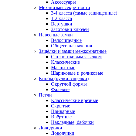
Аксессуары
Механизмы секретности
3-4 класса (самые защищенные)
1-2 класса
Вертушки
Заготовки ключей
Навесные замки
Велосипедные
Общего назначения
Защёлки и замки межкомнатные
С пластиковым язычком
Классические
Магнитные
Шариковые и роликовые
Кнобы (ручки-защелки)
Округлой формы
Фалевые
Петли
Классические врезные
Скрытые
Приварные
Ввёртные
Накладные, бабочки
Доводчики
Доводчики