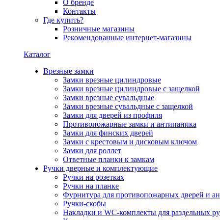
О бренде
Контакты
Где купить?
Розничные магазины
Рекомендованные интернет-магазины
Каталог
Врезные замки
Замки врезные цилиндровые
Замки врезные цилиндровые с защелкой
Замки врезные сувальдные
Замки врезные сувальдные с защелкой
Замки для дверей из профиля
Противопожарные замки и антипаника
Замки для финских дверей
Замки с крестовым и дисковым ключом
Замки для роллет
Ответные планки к замкам
Ручки дверные и комплектующие
Ручки на розетках
Ручки на планке
Фурнитура для противопожарных дверей и а
Ручки-скобы
Накладки и WC-комплекты для раздельных ру