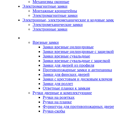
Механизмы оконные
Электромагнитные замки
Монтажные кронштейны
Электромагнитные замки
Электронные, электромеханические и кодовые зам
Электромеханические замки
Электронные замки
Каталог
Врезные замки
Замки врезные цилиндровые
Замки врезные цилиндровые с защелкой
Замки врезные сувальдные
Замки врезные сувальдные с защелкой
Замки для дверей из профиля
Противопожарные замки и антипаника
Замки для финских дверей
Замки с крестовым и дисковым ключом
Замки для роллет
Ответные планки к замкам
Ручки дверные и комплектующие
Ручки на розетках
Ручки на планке
Фурнитура для противопожарных двере
Ручки-скобы