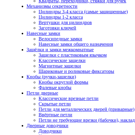
Квадраты, переходники, стяжки для ручек
Механизмы секретности
Цилиндры 3-4 класса (самые защищенные)
Цилиндры 1-2 класса
Вертушки для цилиндров
Заготовки ключей
Навесные замки
Велосипедные замки
Навесные замки общего назначения
Защёлки и замки межкомнатные
Защелки с пластиковым язычком
Классические защелки
Магнитные защелки
Шариковые и роликовые фиксаторы
Кнобы (ручки-защелки)
Кнобы округлой формы
Фалевые кнобы
Петли дверные
Классические врезные петли
Скрытые петли
Петли для металлических дверей (приварные)
Ввёртные петли
Петли не требующие врезки (бабочки), накла
Дверные доводчики
Доводчики