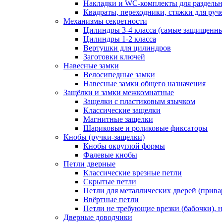
Накладки и WC-комплекты для раздель
Квадраты, переходники, стяжки для руч
Механизмы секретности
Цилиндры 3-4 класса (самые защищенн
Цилиндры 1-2 класса
Вертушки для цилиндров
Заготовки ключей
Навесные замки
Велосипедные замки
Навесные замки общего назначения
Защёлки и замки межкомнатные
Защелки с пластиковым язычком
Классические защелки
Магнитные защелки
Шариковые и роликовые фиксаторы
Кнобы (ручки-защелки)
Кнобы округлой формы
Фалевые кнобы
Петли дверные
Классические врезные петли
Скрытые петли
Петли для металлических дверей (прив
Ввёртные петли
Петли не требующие врезки (бабочки), 
Дверные доводчики