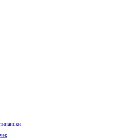
нтипаники
чек