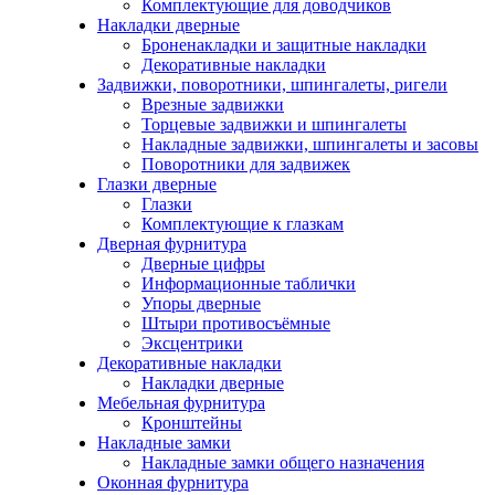
Комплектующие для доводчиков
Накладки дверные
Броненакладки и защитные накладки
Декоративные накладки
Задвижки, поворотники, шпингалеты, ригели
Врезные задвижки
Торцевые задвижки и шпингалеты
Накладные задвижки, шпингалеты и засовы
Поворотники для задвижек
Глазки дверные
Глазки
Комплектующие к глазкам
Дверная фурнитура
Дверные цифры
Информационные таблички
Упоры дверные
Штыри противосъёмные
Эксцентрики
Декоративные накладки
Накладки дверные
Мебельная фурнитура
Кронштейны
Накладные замки
Накладные замки общего назначения
Оконная фурнитура