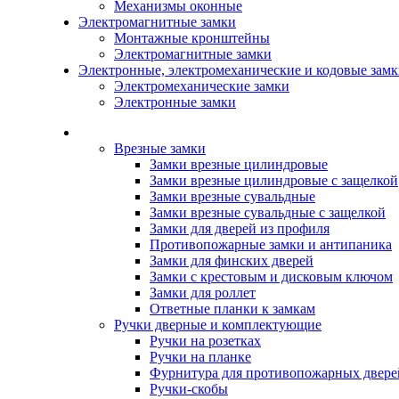
Механизмы оконные
Электромагнитные замки
Монтажные кронштейны
Электромагнитные замки
Электронные, электромеханические и кодовые зам
Электромеханические замки
Электронные замки
Каталог
Врезные замки
Замки врезные цилиндровые
Замки врезные цилиндровые с защелкой
Замки врезные сувальдные
Замки врезные сувальдные с защелкой
Замки для дверей из профиля
Противопожарные замки и антипаника
Замки для финских дверей
Замки с крестовым и дисковым ключом
Замки для роллет
Ответные планки к замкам
Ручки дверные и комплектующие
Ручки на розетках
Ручки на планке
Фурнитура для противопожарных двере
Ручки-скобы