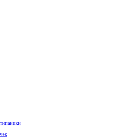
нтипаники
чек