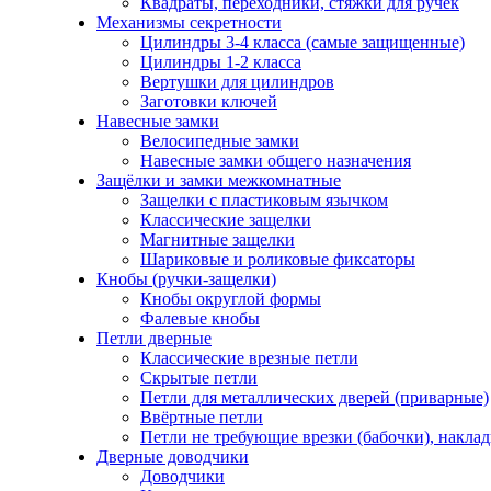
Квадраты, переходники, стяжки для ручек
Механизмы секретности
Цилиндры 3-4 класса (самые защищенные)
Цилиндры 1-2 класса
Вертушки для цилиндров
Заготовки ключей
Навесные замки
Велосипедные замки
Навесные замки общего назначения
Защёлки и замки межкомнатные
Защелки с пластиковым язычком
Классические защелки
Магнитные защелки
Шариковые и роликовые фиксаторы
Кнобы (ручки-защелки)
Кнобы округлой формы
Фалевые кнобы
Петли дверные
Классические врезные петли
Скрытые петли
Петли для металлических дверей (приварные)
Ввёртные петли
Петли не требующие врезки (бабочки), накла
Дверные доводчики
Доводчики