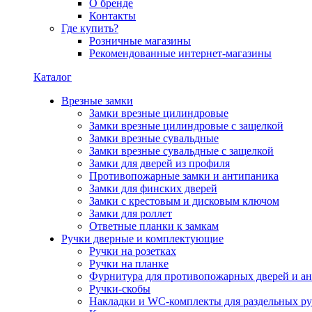
О бренде
Контакты
Где купить?
Розничные магазины
Рекомендованные интернет-магазины
Каталог
Врезные замки
Замки врезные цилиндровые
Замки врезные цилиндровые с защелкой
Замки врезные сувальдные
Замки врезные сувальдные с защелкой
Замки для дверей из профиля
Противопожарные замки и антипаника
Замки для финских дверей
Замки с крестовым и дисковым ключом
Замки для роллет
Ответные планки к замкам
Ручки дверные и комплектующие
Ручки на розетках
Ручки на планке
Фурнитура для противопожарных дверей и а
Ручки-скобы
Накладки и WC-комплекты для раздельных ру