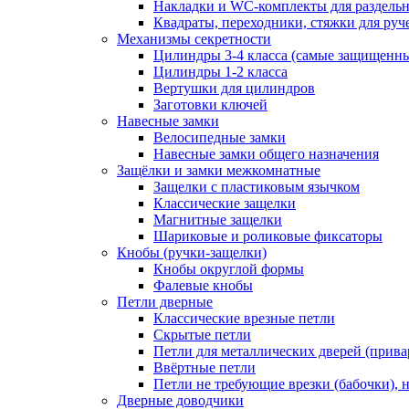
Накладки и WC-комплекты для раздель
Квадраты, переходники, стяжки для руч
Механизмы секретности
Цилиндры 3-4 класса (самые защищенн
Цилиндры 1-2 класса
Вертушки для цилиндров
Заготовки ключей
Навесные замки
Велосипедные замки
Навесные замки общего назначения
Защёлки и замки межкомнатные
Защелки с пластиковым язычком
Классические защелки
Магнитные защелки
Шариковые и роликовые фиксаторы
Кнобы (ручки-защелки)
Кнобы округлой формы
Фалевые кнобы
Петли дверные
Классические врезные петли
Скрытые петли
Петли для металлических дверей (прив
Ввёртные петли
Петли не требующие врезки (бабочки), 
Дверные доводчики