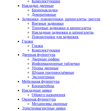
Комплектующие
Накладки дверные
Броненакладки
Декоративные
Задвижки, поворотники, шпингалеты, ригели
Врезные задвижки
Торцевые задвижки и шпингалеты
Накладные задвижки и шпингалеты
Поворотники для задвижек
Глазки
Глазки
Комплектующие
Дверная фурнитура
Дверные цифры
Информационные таблички
Упоры дверные
Штыри противосъёмные
Эксцентрики
Мебельная фурнитура
Кронштейны
Накладные замки
Общего назначения
Оконная фурнитура
Механизмы оконные
Электромагнитные замки