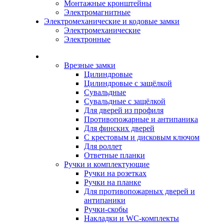
Монтажные кронштейны
Электромагнитные
Электромеханические и кодовые замки
Электромеханические
Электронные
Каталог
Врезные замки
Цилиндровые
Цилиндровые с защёлкой
Сувальдные
Сувальдные с защёлкой
Для дверей из профиля
Противопожарные и антипаника
Для финских дверей
С крестовым и дисковым ключом
Для роллет
Ответные планки
Ручки и комплектующие
Ручки на розетках
Ручки на планке
Для противопожарных дверей и
антипаники
Ручки-скобы
Накладки и WC-комплекты