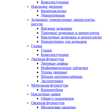
Комплектующие
Накладки дверные
Броненакладки
Декоративные
Задвижки, поворотники, шпингалеты,
ригели
Врезные задвижки
Торцевые задвижки и шпингалеты
Накладные задвижки и шпингалеты
Поворотники для задвижек
Глазки
Глазки
Комплектующие
Дверная фурнитура
Дверные цифры
Информационные таблички
Упоры дверные
Штыри противосъёмные
Эксцентрики
Мебельная фурнитура
Кронштейны
Накладные замки
Общего назначения
Оконная фурнитура
Механизмы оконные