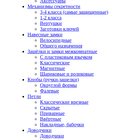
Аксессуары
Механизмы секретности
3-4 класса (самые защищенные)
1-2 класса
Вертушки
Заготовки ключей
Навесные замки
Велосипедные
Общего назначения
Защёлки и замки межкомнатные
С пластиковым язычком
Классические
Магнитные
Шариковые и роликовые
Кнобы (ручки-защелки)
Округлой формы
Фалевые
Петли
Классические врезные
Скрытые
Приварные
Ввёртные
Накладные, бабочки
Доводчики
Доводчики