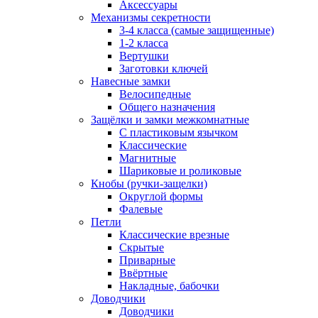
Аксессуары
Механизмы секретности
3-4 класса (самые защищенные)
1-2 класса
Вертушки
Заготовки ключей
Навесные замки
Велосипедные
Общего назначения
Защёлки и замки межкомнатные
С пластиковым язычком
Классические
Магнитные
Шариковые и роликовые
Кнобы (ручки-защелки)
Округлой формы
Фалевые
Петли
Классические врезные
Скрытые
Приварные
Ввёртные
Накладные, бабочки
Доводчики
Доводчики