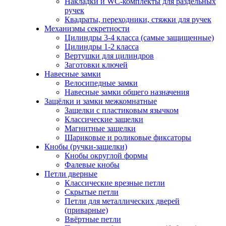
Накладки и WC-комплекты для раздельных
ручек
Квадраты, переходники, стяжки для ручек
Механизмы секретности
Цилиндры 3-4 класса (самые защищенные)
Цилиндры 1-2 класса
Вертушки для цилиндров
Заготовки ключей
Навесные замки
Велосипедные замки
Навесные замки общего назначения
Защёлки и замки межкомнатные
Защелки с пластиковым язычком
Классические защелки
Магнитные защелки
Шариковые и роликовые фиксаторы
Кнобы (ручки-защелки)
Кнобы округлой формы
Фалевые кнобы
Петли дверные
Классические врезные петли
Скрытые петли
Петли для металлических дверей
(приварные)
Ввёртные петли