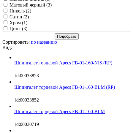
Матовый черный (
3
)
Никель (
2
)
Сатин (
2
)
Хром (
1
)
Цинк (
3
)
Сортировать:
по названию
Вид:
Шпингалет торцевой Apecs FB-01-160-NIS (RP)
id:00033853
Шпингалет торцевой Apecs FB-01-160-BLM (RP)
id:00033852
Шпингалет торцевой Apecs FB-01-160-BLM
id:00030719