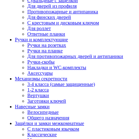
Сувальдные с защёлкой
Для дверей из профиля
Противопожарные и антипаника
Для финских дверей
С крестовым и дисковым ключом
Для роллет
Ответные планки
Ручки и комплектующие
Ручки на розетках
Ручки на планке
Для противопожарных дверей и антипаники
Ручки-скобы
Накладки и WC-комплекты
Аксессуары
Механизмы секретности
3-4 класса (самые защищенные)
1-2 класса
Вертушки
Заготовки ключей
Навесные замки
Велосипедные
Общего назначения
Защёлки и замки межкомнатные
С пластиковым язычком
Классические