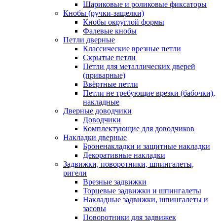
Шариковые и роликовые фиксаторы
Кнобы (ручки-защелки)
Кнобы округлой формы
Фалевые кнобы
Петли дверные
Классические врезные петли
Скрытые петли
Петли для металлических дверей
(приварные)
Ввёртные петли
Петли не требующие врезки (бабочки),
накладные
Дверные доводчики
Доводчики
Комплектующие для доводчиков
Накладки дверные
Броненакладки и защитные накладки
Декоративные накладки
Задвижки, поворотники, шпингалеты,
ригели
Врезные задвижки
Торцевые задвижки и шпингалеты
Накладные задвижки, шпингалеты и
засовы
Поворотники для задвижек