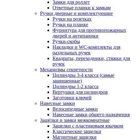
Замки для роллет
Ответные планки к замкам
Ручки дверные и комплектующие
Ручки на розетках
Ручки на планке
Фурнитура для противопожарных
дверей и антипаники
Ручки-скобы
Накладки и WC-комплекты для
раздельных ручек
Квадраты, переходники, стяжки для
ручек
Механизмы секретности
Цилиндры 3-4 класса (самые
защищенные)
Цилиндры 1-2 класса
Вертушки для цилиндров
Заготовки ключей
Навесные замки
Велосипедные замки
Навесные замки общего назначения
Защёлки и замки межкомнатные
Защелки с пластиковым язычком
Классические защелки
Магнитные защелки