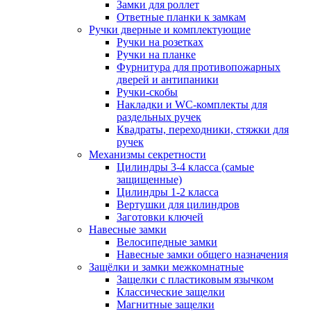
Замки для роллет
Ответные планки к замкам
Ручки дверные и комплектующие
Ручки на розетках
Ручки на планке
Фурнитура для противопожарных
дверей и антипаники
Ручки-скобы
Накладки и WC-комплекты для
раздельных ручек
Квадраты, переходники, стяжки для
ручек
Механизмы секретности
Цилиндры 3-4 класса (самые
защищенные)
Цилиндры 1-2 класса
Вертушки для цилиндров
Заготовки ключей
Навесные замки
Велосипедные замки
Навесные замки общего назначения
Защёлки и замки межкомнатные
Защелки с пластиковым язычком
Классические защелки
Магнитные защелки