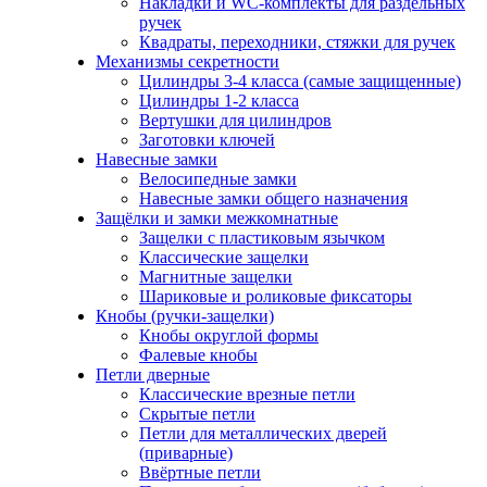
Накладки и WC-комплекты для раздельных
ручек
Квадраты, переходники, стяжки для ручек
Механизмы секретности
Цилиндры 3-4 класса (самые защищенные)
Цилиндры 1-2 класса
Вертушки для цилиндров
Заготовки ключей
Навесные замки
Велосипедные замки
Навесные замки общего назначения
Защёлки и замки межкомнатные
Защелки с пластиковым язычком
Классические защелки
Магнитные защелки
Шариковые и роликовые фиксаторы
Кнобы (ручки-защелки)
Кнобы округлой формы
Фалевые кнобы
Петли дверные
Классические врезные петли
Скрытые петли
Петли для металлических дверей
(приварные)
Ввёртные петли