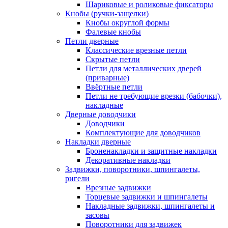
Шариковые и роликовые фиксаторы
Кнобы (ручки-защелки)
Кнобы округлой формы
Фалевые кнобы
Петли дверные
Классические врезные петли
Скрытые петли
Петли для металлических дверей
(приварные)
Ввёртные петли
Петли не требующие врезки (бабочки),
накладные
Дверные доводчики
Доводчики
Комплектующие для доводчиков
Накладки дверные
Броненакладки и защитные накладки
Декоративные накладки
Задвижки, поворотники, шпингалеты,
ригели
Врезные задвижки
Торцевые задвижки и шпингалеты
Накладные задвижки, шпингалеты и
засовы
Поворотники для задвижек