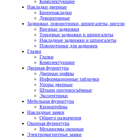
Комплектующие
Накладки дверные
Броненакладки
Декоративные
Задвижки, поворотники, шпингалеты, ригели
Врезные задвижки
Торцевые задвижки и шпингалеты
Накладные задвижки и шпингалеты
Поворотники для задвижек
Глазки
Глазки
Комплектующие
Дверная фурнитура
Дверные цифры
Информационные таблички
Упоры дверные
Штыри противосъёмные
Эксцентрики
Мебельная фурнитура
Кронштейны
Накладные замки
Общего назначения
Оконная фурнитура
Механизмы оконные
Электромагнитные замки