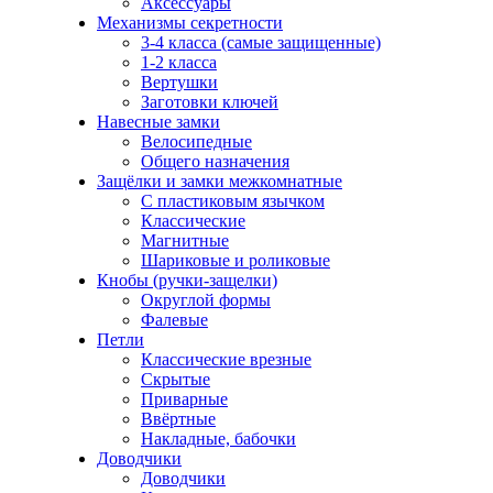
Аксессуары
Механизмы секретности
3-4 класса (самые защищенные)
1-2 класса
Вертушки
Заготовки ключей
Навесные замки
Велосипедные
Общего назначения
Защёлки и замки межкомнатные
С пластиковым язычком
Классические
Магнитные
Шариковые и роликовые
Кнобы (ручки-защелки)
Округлой формы
Фалевые
Петли
Классические врезные
Скрытые
Приварные
Ввёртные
Накладные, бабочки
Доводчики
Доводчики