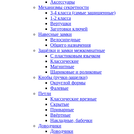
Аксессуары
Механизмы секретности
3-4 класса (самые защищенные)
1-2 класса
Вертушки
Заготовки ключей
Навесные замки
Велосипедные
Общего назначения
Защёлки и замки межкомнатные
С пластиковым язычком
Классические
Магнитные
Шариковые и роликовые
Кнобы (ручки-защелки)
Округлой формы
Фалевые
Петли
Классические врезные
Скрытые
Приварные
Ввёртные
Накладные, бабочки
Доводчики
Доводчики