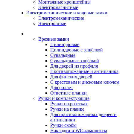
Монтажные кронштейны
Электромагнитные
Электромеханические и кодовые замки
Электромеханические
Электронные
Каталог
Врезные замки
Цилиндровые
Цилиндровые с защёлкой
Сувальдные
Сувальдные с защёлкой
Для дверей из профиля
Противопожарные и антипаника
Для финских дверей
С крестовым и дисковым ключом
Для роллет
Ответные планки
Ручки и комплектующие
Ручки на розетках
Ручки на планке
Для противопожарных дверей и
антипаники
Ручки-скобы
Накладки и WC-комплекты