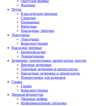
Округлой формы
Фалевые
Петли
Классические врезные
Скрытые
Приварные
Ввёртные
Накладные, бабочки
Доводчики
Доводчики
Комплектующие
Накладки дверные
Броненакладки
Декоративные
Задвижки, поворотники, шпингалеты, ригели
Врезные задвижки
Торцевые задвижки и шпингалеты
Накладные задвижки и шпингалеты
Поворотники для задвижек
Глазки
Глазки
Комплектующие
Дверная фурнитура
Дверные цифры
Информационные таблички