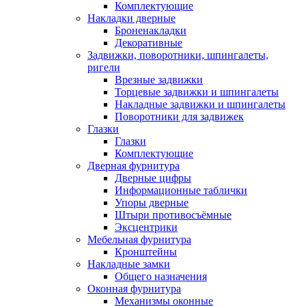
Комплектующие
Накладки дверные
Броненакладки
Декоративные
Задвижки, поворотники, шпингалеты,
ригели
Врезные задвижки
Торцевые задвижки и шпингалеты
Накладные задвижки и шпингалеты
Поворотники для задвижек
Глазки
Глазки
Комплектующие
Дверная фурнитура
Дверные цифры
Информационные таблички
Упоры дверные
Штыри противосъёмные
Эксцентрики
Мебельная фурнитура
Кронштейны
Накладные замки
Общего назначения
Оконная фурнитура
Механизмы оконные