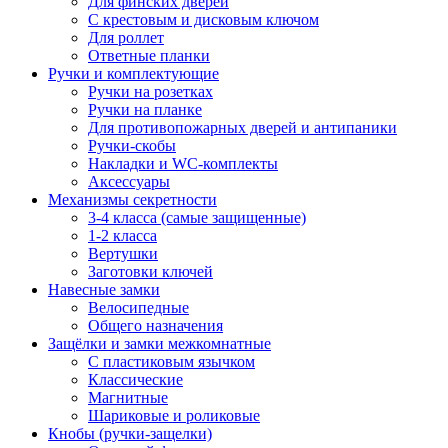
Для финских дверей
С крестовым и дисковым ключом
Для роллет
Ответные планки
Ручки и комплектующие
Ручки на розетках
Ручки на планке
Для противопожарных дверей и антипаники
Ручки-скобы
Накладки и WC-комплекты
Аксессуары
Механизмы секретности
3-4 класса (самые защищенные)
1-2 класса
Вертушки
Заготовки ключей
Навесные замки
Велосипедные
Общего назначения
Защёлки и замки межкомнатные
С пластиковым язычком
Классические
Магнитные
Шариковые и роликовые
Кнобы (ручки-защелки)