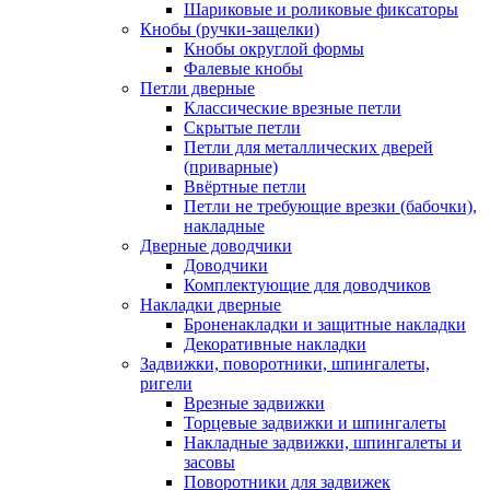
Шариковые и роликовые фиксаторы
Кнобы (ручки-защелки)
Кнобы округлой формы
Фалевые кнобы
Петли дверные
Классические врезные петли
Скрытые петли
Петли для металлических дверей
(приварные)
Ввёртные петли
Петли не требующие врезки (бабочки),
накладные
Дверные доводчики
Доводчики
Комплектующие для доводчиков
Накладки дверные
Броненакладки и защитные накладки
Декоративные накладки
Задвижки, поворотники, шпингалеты,
ригели
Врезные задвижки
Торцевые задвижки и шпингалеты
Накладные задвижки, шпингалеты и
засовы
Поворотники для задвижек