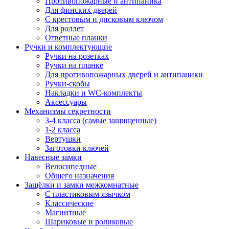
Противопожарные и антипаника
Для финских дверей
С крестовым и дисковым ключом
Для роллет
Ответные планки
Ручки и комплектующие
Ручки на розетках
Ручки на планке
Для противопожарных дверей и антипаники
Ручки-скобы
Накладки и WC-комплекты
Аксессуары
Механизмы секретности
3-4 класса (самые защищенные)
1-2 класса
Вертушки
Заготовки ключей
Навесные замки
Велосипедные
Общего назначения
Защёлки и замки межкомнатные
С пластиковым язычком
Классические
Магнитные
Шариковые и роликовые