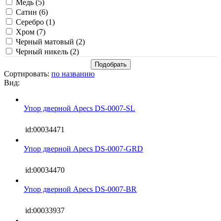
Медь (
5
)
Сатин (
6
)
Серебро (
1
)
Хром (
7
)
Черный матовый (
2
)
Черный никель (
2
)
Сортировать:
по названию
Вид:
Упор дверной Apecs DS-0007-SL
id:00034471
Упор дверной Apecs DS-0007-GRD
id:00034470
Упор дверной Apecs DS-0007-BR
id:00033937