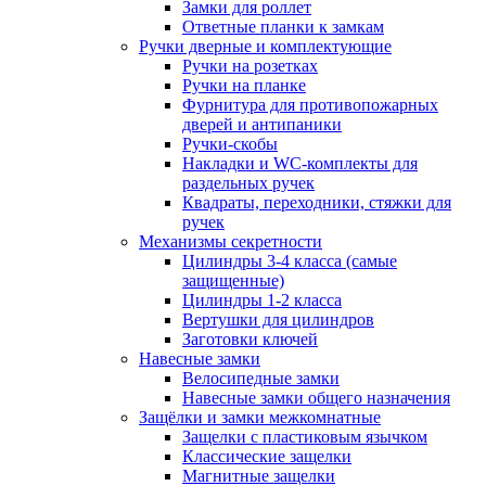
Замки для роллет
Ответные планки к замкам
Ручки дверные и комплектующие
Ручки на розетках
Ручки на планке
Фурнитура для противопожарных
дверей и антипаники
Ручки-скобы
Накладки и WC-комплекты для
раздельных ручек
Квадраты, переходники, стяжки для
ручек
Механизмы секретности
Цилиндры 3-4 класса (самые
защищенные)
Цилиндры 1-2 класса
Вертушки для цилиндров
Заготовки ключей
Навесные замки
Велосипедные замки
Навесные замки общего назначения
Защёлки и замки межкомнатные
Защелки с пластиковым язычком
Классические защелки
Магнитные защелки