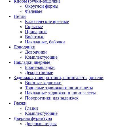
Кнобы (ручки-защелки)
Округлой формы
Фалевые
Петли
Классические врезные
Скрытые
Приварные
Ввёртные
Накладные, бабочки
Доводчики
Доводчики
Комплектующие
Накладки дверные
Броненакладки
Декоративные
Задвижки, поворотники, шпингалеты, ригели
Врезные задвижки
Торцевые задвижки и шпингалеты
Накладные задвижки и шпингалеты
Поворотники для задвижек
Глазки
Глазки
Комплектующие
Дверная фурнитура
Дверные цифры