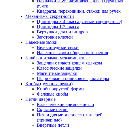
Накладки и WC-комплекты для раздельных
ручек
Квадраты, переходники, стяжки для ручек
Механизмы секретности
Цилиндры 3-4 класса (самые защищенные)
Цилиндры 1-2 класса
Вертушки для цилиндров
Заготовки ключей
Навесные замки
Велосипедные замки
Навесные замки общего назначения
Защёлки и замки межкомнатные
Защелки с пластиковым язычком
Классические защелки
Магнитные защелки
Шариковые и роликовые фиксаторы
Кнобы (ручки-защелки)
Кнобы округлой формы
Фалевые кнобы
Петли дверные
Классические врезные петли
Скрытые петли
Петли для металлических дверей
(приварные)
Ввёртные петли