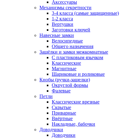
Аксессуары
Механизмы секретности
3-4 класса (самые защищенные)
1-2 класса
Вертушки
Заготовки ключей
Навесные замки
Велосипедные
Общего назначения
Защёлки и замки межкомнатные
С пластиковым язычком
Классические
Магнитные
Шариковые и роликовые
Кнобы (ручки-защелки)
Округлой формы
Фалевые
Петли
Классические врезные
Скрытые
Приварные
Ввёртные
Накладные, бабочки
Доводчики
Доводчики