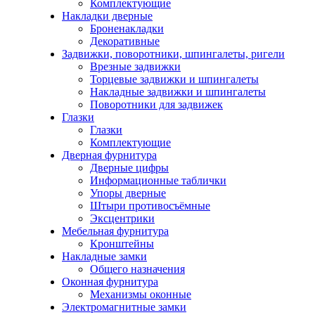
Комплектующие
Накладки дверные
Броненакладки
Декоративные
Задвижки, поворотники, шпингалеты, ригели
Врезные задвижки
Торцевые задвижки и шпингалеты
Накладные задвижки и шпингалеты
Поворотники для задвижек
Глазки
Глазки
Комплектующие
Дверная фурнитура
Дверные цифры
Информационные таблички
Упоры дверные
Штыри противосъёмные
Эксцентрики
Мебельная фурнитура
Кронштейны
Накладные замки
Общего назначения
Оконная фурнитура
Механизмы оконные
Электромагнитные замки