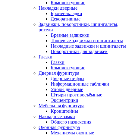
Комплектующие
Накладки дверные
Броненакладки
Декоративные
Задвижки, поворотники, шпингалеты,
ригели
Врезные задвижки
Торцевые задвижки и шпингалеты
Накладные задвижки и шпингалеты
Поворотники для задвижек
Глазки
Глазки
Комплектующие
Дверная фурнитура
Дверные цифры
Информационные таблички
Упоры дверные
Штыри противосъёмные
Эксцентрики
Мебельная фурнитура
Кронштейны
Накладные замки
Общего назначения
Оконная фурнитура
Механизмы оконные