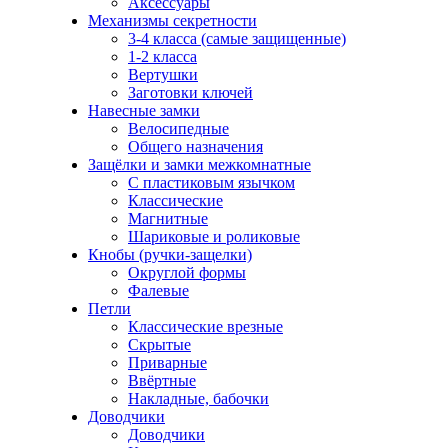
Аксессуары
Механизмы секретности
3-4 класса (самые защищенные)
1-2 класса
Вертушки
Заготовки ключей
Навесные замки
Велосипедные
Общего назначения
Защёлки и замки межкомнатные
С пластиковым язычком
Классические
Магнитные
Шариковые и роликовые
Кнобы (ручки-защелки)
Округлой формы
Фалевые
Петли
Классические врезные
Скрытые
Приварные
Ввёртные
Накладные, бабочки
Доводчики
Доводчики