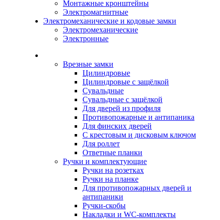
Монтажные кронштейны
Электромагнитные
Электромеханические и кодовые замки
Электромеханические
Электронные
Каталог
Врезные замки
Цилиндровые
Цилиндровые с защёлкой
Сувальдные
Сувальдные с защёлкой
Для дверей из профиля
Противопожарные и антипаника
Для финских дверей
С крестовым и дисковым ключом
Для роллет
Ответные планки
Ручки и комплектующие
Ручки на розетках
Ручки на планке
Для противопожарных дверей и
антипаники
Ручки-скобы
Накладки и WC-комплекты