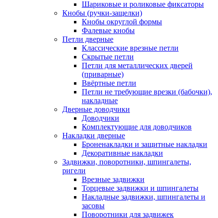
Шариковые и роликовые фиксаторы
Кнобы (ручки-защелки)
Кнобы округлой формы
Фалевые кнобы
Петли дверные
Классические врезные петли
Скрытые петли
Петли для металлических дверей
(приварные)
Ввёртные петли
Петли не требующие врезки (бабочки),
накладные
Дверные доводчики
Доводчики
Комплектующие для доводчиков
Накладки дверные
Броненакладки и защитные накладки
Декоративные накладки
Задвижки, поворотники, шпингалеты,
ригели
Врезные задвижки
Торцевые задвижки и шпингалеты
Накладные задвижки, шпингалеты и
засовы
Поворотники для задвижек