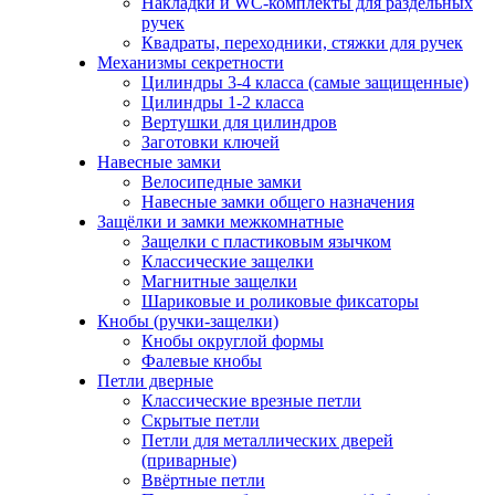
Накладки и WC-комплекты для раздельных
ручек
Квадраты, переходники, стяжки для ручек
Механизмы секретности
Цилиндры 3-4 класса (самые защищенные)
Цилиндры 1-2 класса
Вертушки для цилиндров
Заготовки ключей
Навесные замки
Велосипедные замки
Навесные замки общего назначения
Защёлки и замки межкомнатные
Защелки с пластиковым язычком
Классические защелки
Магнитные защелки
Шариковые и роликовые фиксаторы
Кнобы (ручки-защелки)
Кнобы округлой формы
Фалевые кнобы
Петли дверные
Классические врезные петли
Скрытые петли
Петли для металлических дверей
(приварные)
Ввёртные петли