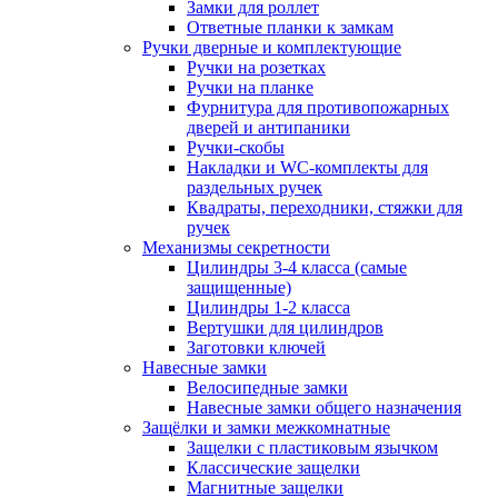
Замки для роллет
Ответные планки к замкам
Ручки дверные и комплектующие
Ручки на розетках
Ручки на планке
Фурнитура для противопожарных
дверей и антипаники
Ручки-скобы
Накладки и WC-комплекты для
раздельных ручек
Квадраты, переходники, стяжки для
ручек
Механизмы секретности
Цилиндры 3-4 класса (самые
защищенные)
Цилиндры 1-2 класса
Вертушки для цилиндров
Заготовки ключей
Навесные замки
Велосипедные замки
Навесные замки общего назначения
Защёлки и замки межкомнатные
Защелки с пластиковым язычком
Классические защелки
Магнитные защелки