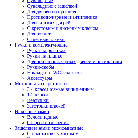
Сувальдные
Сувальдные с защёлкой
Для дверей из профиля
Противопожарные и антипаника
Для финских дверей
С крестовым и дисковым ключом
Для роллет
Ответные планки
Ручки и комплектующие
Ручки на розетках
Ручки на планке
Для противопожарных дверей и антипаники
Ручки-скобы
Накладки и WC-комплекты
Аксессуары
Механизмы секретности
3-4 класса (самые защищенные)
1-2 класса
Вертушки
Заготовки ключей
Навесные замки
Велосипедные
Общего назначения
Защёлки и замки межкомнатные
С пластиковым язычком