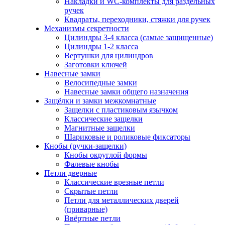
Накладки и WC-комплекты для раздельных
ручек
Квадраты, переходники, стяжки для ручек
Механизмы секретности
Цилиндры 3-4 класса (самые защищенные)
Цилиндры 1-2 класса
Вертушки для цилиндров
Заготовки ключей
Навесные замки
Велосипедные замки
Навесные замки общего назначения
Защёлки и замки межкомнатные
Защелки с пластиковым язычком
Классические защелки
Магнитные защелки
Шариковые и роликовые фиксаторы
Кнобы (ручки-защелки)
Кнобы округлой формы
Фалевые кнобы
Петли дверные
Классические врезные петли
Скрытые петли
Петли для металлических дверей
(приварные)
Ввёртные петли