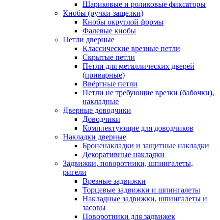
Шариковые и роликовые фиксаторы
Кнобы (ручки-защелки)
Кнобы округлой формы
Фалевые кнобы
Петли дверные
Классические врезные петли
Скрытые петли
Петли для металлических дверей
(приварные)
Ввёртные петли
Петли не требующие врезки (бабочки),
накладные
Дверные доводчики
Доводчики
Комплектующие для доводчиков
Накладки дверные
Броненакладки и защитные накладки
Декоративные накладки
Задвижки, поворотники, шпингалеты,
ригели
Врезные задвижки
Торцевые задвижки и шпингалеты
Накладные задвижки, шпингалеты и
засовы
Поворотники для задвижек