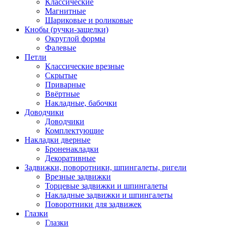
Классические
Магнитные
Шариковые и роликовые
Кнобы (ручки-защелки)
Округлой формы
Фалевые
Петли
Классические врезные
Скрытые
Приварные
Ввёртные
Накладные, бабочки
Доводчики
Доводчики
Комплектующие
Накладки дверные
Броненакладки
Декоративные
Задвижки, поворотники, шпингалеты, ригели
Врезные задвижки
Торцевые задвижки и шпингалеты
Накладные задвижки и шпингалеты
Поворотники для задвижек
Глазки
Глазки