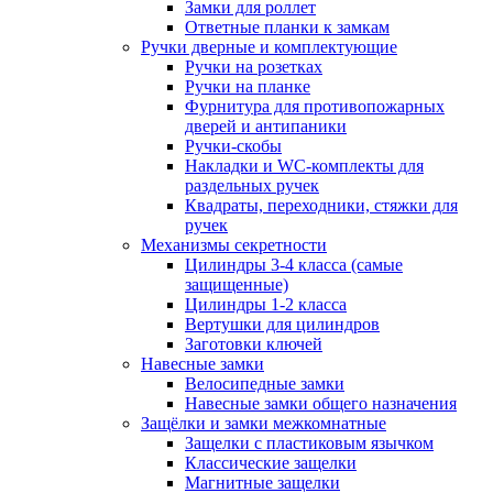
Замки для роллет
Ответные планки к замкам
Ручки дверные и комплектующие
Ручки на розетках
Ручки на планке
Фурнитура для противопожарных
дверей и антипаники
Ручки-скобы
Накладки и WC-комплекты для
раздельных ручек
Квадраты, переходники, стяжки для
ручек
Механизмы секретности
Цилиндры 3-4 класса (самые
защищенные)
Цилиндры 1-2 класса
Вертушки для цилиндров
Заготовки ключей
Навесные замки
Велосипедные замки
Навесные замки общего назначения
Защёлки и замки межкомнатные
Защелки с пластиковым язычком
Классические защелки
Магнитные защелки