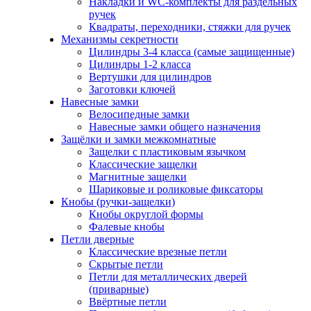
Накладки и WC-комплекты для раздельных
ручек
Квадраты, переходники, стяжки для ручек
Механизмы секретности
Цилиндры 3-4 класса (самые защищенные)
Цилиндры 1-2 класса
Вертушки для цилиндров
Заготовки ключей
Навесные замки
Велосипедные замки
Навесные замки общего назначения
Защёлки и замки межкомнатные
Защелки с пластиковым язычком
Классические защелки
Магнитные защелки
Шариковые и роликовые фиксаторы
Кнобы (ручки-защелки)
Кнобы округлой формы
Фалевые кнобы
Петли дверные
Классические врезные петли
Скрытые петли
Петли для металлических дверей
(приварные)
Ввёртные петли