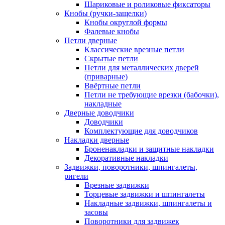
Шариковые и роликовые фиксаторы
Кнобы (ручки-защелки)
Кнобы округлой формы
Фалевые кнобы
Петли дверные
Классические врезные петли
Скрытые петли
Петли для металлических дверей
(приварные)
Ввёртные петли
Петли не требующие врезки (бабочки),
накладные
Дверные доводчики
Доводчики
Комплектующие для доводчиков
Накладки дверные
Броненакладки и защитные накладки
Декоративные накладки
Задвижки, поворотники, шпингалеты,
ригели
Врезные задвижки
Торцевые задвижки и шпингалеты
Накладные задвижки, шпингалеты и
засовы
Поворотники для задвижек