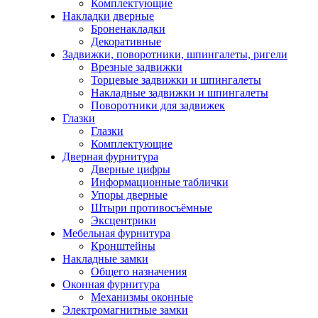
Комплектующие
Накладки дверные
Броненакладки
Декоративные
Задвижки, поворотники, шпингалеты, ригели
Врезные задвижки
Торцевые задвижки и шпингалеты
Накладные задвижки и шпингалеты
Поворотники для задвижек
Глазки
Глазки
Комплектующие
Дверная фурнитура
Дверные цифры
Информационные таблички
Упоры дверные
Штыри противосъёмные
Эксцентрики
Мебельная фурнитура
Кронштейны
Накладные замки
Общего назначения
Оконная фурнитура
Механизмы оконные
Электромагнитные замки