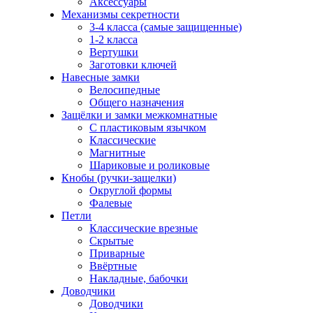
Аксессуары
Механизмы секретности
3-4 класса (самые защищенные)
1-2 класса
Вертушки
Заготовки ключей
Навесные замки
Велосипедные
Общего назначения
Защёлки и замки межкомнатные
С пластиковым язычком
Классические
Магнитные
Шариковые и роликовые
Кнобы (ручки-защелки)
Округлой формы
Фалевые
Петли
Классические врезные
Скрытые
Приварные
Ввёртные
Накладные, бабочки
Доводчики
Доводчики