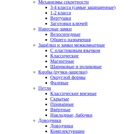
Механизмы секретности
3-4 класса (самые защищенные)
1-2 класса
Вертушки
Заготовки ключей
Навесные замки
Велосипедные
Общего назначения
Защёлки и замки межкомнатные
С пластиковым язычком
Классические
Магнитные
Шариковые и роликовые
Кнобы (ручки-защелки)
Округлой формы
Фалевые
Петли
Классические врезные
Скрытые
Приварные
Ввёртные
Накладные, бабочки
Доводчики
Доводчики
Комплектующие