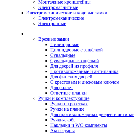
Монтажные кронштейны
Электромагнитные
Электромеханические и кодовые замки
Электромеханические
Электронные
Каталог
Врезные замки
Цилиндровые
Цилиндровые с защёлкой
Сувальдные
Сувальдные с защёлкой
Для дверей из профиля
Противопожарные и антипаника
Для финских дверей
С крестовым и дисковым ключом
Для роллет
Ответные планки
Ручки и комплектующие
Ручки на розетках
Ручки на планке
Для противопожарных дверей и антипа
Ручки-скобы
Накладки и WC-комплекты
Аксессуары