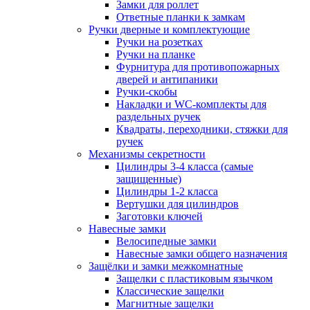
Замки для роллет
Ответные планки к замкам
Ручки дверные и комплектующие
Ручки на розетках
Ручки на планке
Фурнитура для противопожарных
дверей и антипаники
Ручки-скобы
Накладки и WC-комплекты для
раздельных ручек
Квадраты, переходники, стяжки для
ручек
Механизмы секретности
Цилиндры 3-4 класса (самые
защищенные)
Цилиндры 1-2 класса
Вертушки для цилиндров
Заготовки ключей
Навесные замки
Велосипедные замки
Навесные замки общего назначения
Защёлки и замки межкомнатные
Защелки с пластиковым язычком
Классические защелки
Магнитные защелки