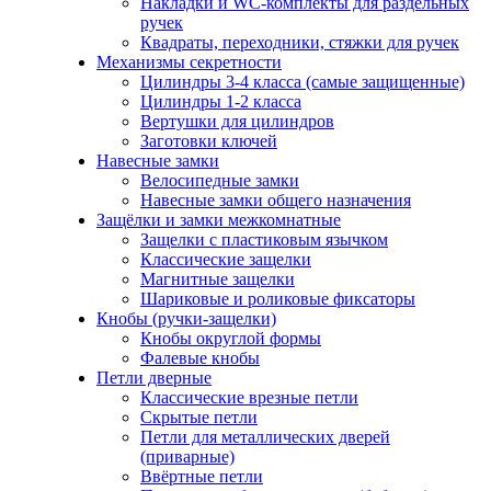
Накладки и WC-комплекты для раздельных
ручек
Квадраты, переходники, стяжки для ручек
Механизмы секретности
Цилиндры 3-4 класса (самые защищенные)
Цилиндры 1-2 класса
Вертушки для цилиндров
Заготовки ключей
Навесные замки
Велосипедные замки
Навесные замки общего назначения
Защёлки и замки межкомнатные
Защелки с пластиковым язычком
Классические защелки
Магнитные защелки
Шариковые и роликовые фиксаторы
Кнобы (ручки-защелки)
Кнобы округлой формы
Фалевые кнобы
Петли дверные
Классические врезные петли
Скрытые петли
Петли для металлических дверей
(приварные)
Ввёртные петли