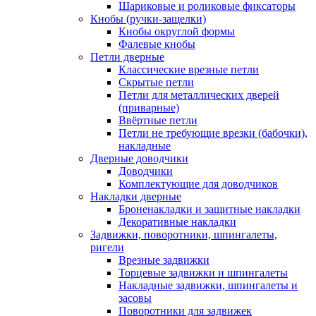
Шариковые и роликовые фиксаторы
Кнобы (ручки-защелки)
Кнобы округлой формы
Фалевые кнобы
Петли дверные
Классические врезные петли
Скрытые петли
Петли для металлических дверей
(приварные)
Ввёртные петли
Петли не требующие врезки (бабочки),
накладные
Дверные доводчики
Доводчики
Комплектующие для доводчиков
Накладки дверные
Броненакладки и защитные накладки
Декоративные накладки
Задвижки, поворотники, шпингалеты,
ригели
Врезные задвижки
Торцевые задвижки и шпингалеты
Накладные задвижки, шпингалеты и
засовы
Поворотники для задвижек