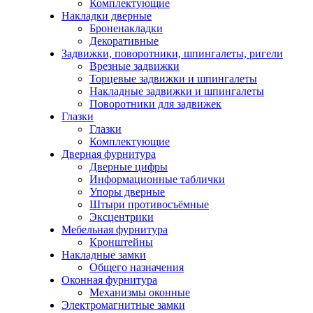
Комплектующие
Накладки дверные
Броненакладки
Декоративные
Задвижки, поворотники, шпингалеты, ригели
Врезные задвижки
Торцевые задвижки и шпингалеты
Накладные задвижки и шпингалеты
Поворотники для задвижек
Глазки
Глазки
Комплектующие
Дверная фурнитура
Дверные цифры
Информационные таблички
Упоры дверные
Штыри противосъёмные
Эксцентрики
Мебельная фурнитура
Кронштейны
Накладные замки
Общего назначения
Оконная фурнитура
Механизмы оконные
Электромагнитные замки