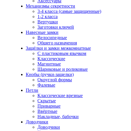
Аксессуары
Механизмы секретности
3-4 класса (самые защищенные)
1-2 класса
Вертушки
Заготовки ключей
Навесные замки
Велосипедные
Общего назначения
Защёлки и замки межкомнатные
С пластиковым язычком
Классические
Магнитные
Шариковые и роликовые
Кнобы (ручки-защелки)
Округлой формы
Фалевые
Петли
Классические врезные
Скрытые
Приварные
Ввёртные
Накладные, бабочки
Доводчики
Доводчики