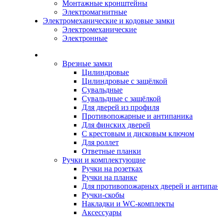
Монтажные кронштейны
Электромагнитные
Электромеханические и кодовые замки
Электромеханические
Электронные
Каталог
Врезные замки
Цилиндровые
Цилиндровые с защёлкой
Сувальдные
Сувальдные с защёлкой
Для дверей из профиля
Противопожарные и антипаника
Для финских дверей
С крестовым и дисковым ключом
Для роллет
Ответные планки
Ручки и комплектующие
Ручки на розетках
Ручки на планке
Для противопожарных дверей и антипа
Ручки-скобы
Накладки и WC-комплекты
Аксессуары