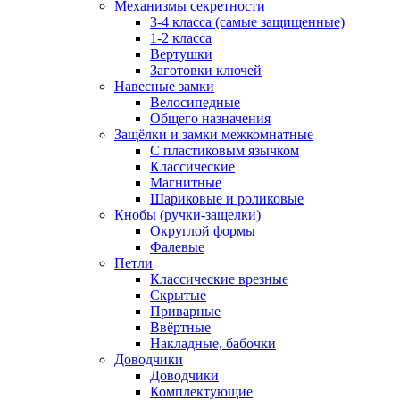
Механизмы секретности
3-4 класса (самые защищенные)
1-2 класса
Вертушки
Заготовки ключей
Навесные замки
Велосипедные
Общего назначения
Защёлки и замки межкомнатные
С пластиковым язычком
Классические
Магнитные
Шариковые и роликовые
Кнобы (ручки-защелки)
Округлой формы
Фалевые
Петли
Классические врезные
Скрытые
Приварные
Ввёртные
Накладные, бабочки
Доводчики
Доводчики
Комплектующие