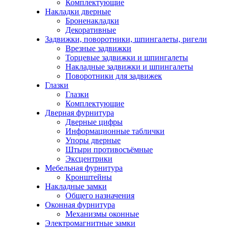
Комплектующие
Накладки дверные
Броненакладки
Декоративные
Задвижки, поворотники, шпингалеты, ригели
Врезные задвижки
Торцевые задвижки и шпингалеты
Накладные задвижки и шпингалеты
Поворотники для задвижек
Глазки
Глазки
Комплектующие
Дверная фурнитура
Дверные цифры
Информационные таблички
Упоры дверные
Штыри противосъёмные
Эксцентрики
Мебельная фурнитура
Кронштейны
Накладные замки
Общего назначения
Оконная фурнитура
Механизмы оконные
Электромагнитные замки