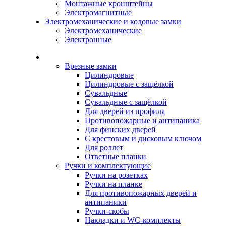
Монтажные кронштейны
Электромагнитные
Электромеханические и кодовые замки
Электромеханические
Электронные
Каталог
Врезные замки
Цилиндровые
Цилиндровые с защёлкой
Сувальдные
Сувальдные с защёлкой
Для дверей из профиля
Противопожарные и антипаника
Для финских дверей
С крестовым и дисковым ключом
Для роллет
Ответные планки
Ручки и комплектующие
Ручки на розетках
Ручки на планке
Для противопожарных дверей и
антипаники
Ручки-скобы
Накладки и WC-комплекты