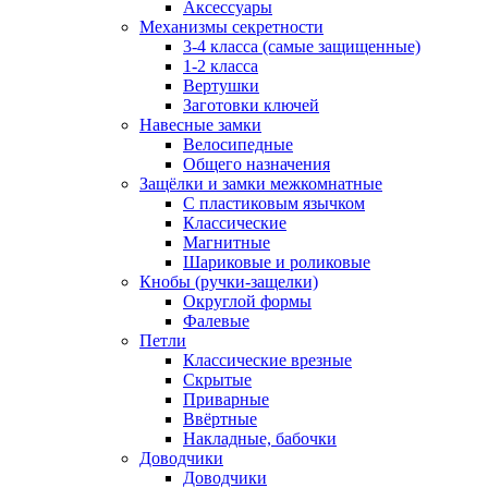
Аксессуары
Механизмы секретности
3-4 класса (самые защищенные)
1-2 класса
Вертушки
Заготовки ключей
Навесные замки
Велосипедные
Общего назначения
Защёлки и замки межкомнатные
С пластиковым язычком
Классические
Магнитные
Шариковые и роликовые
Кнобы (ручки-защелки)
Округлой формы
Фалевые
Петли
Классические врезные
Скрытые
Приварные
Ввёртные
Накладные, бабочки
Доводчики
Доводчики