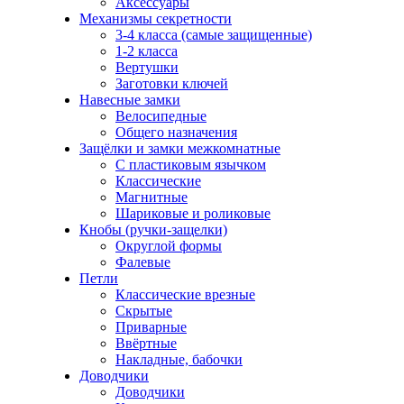
Аксессуары
Механизмы секретности
3-4 класса (самые защищенные)
1-2 класса
Вертушки
Заготовки ключей
Навесные замки
Велосипедные
Общего назначения
Защёлки и замки межкомнатные
С пластиковым язычком
Классические
Магнитные
Шариковые и роликовые
Кнобы (ручки-защелки)
Округлой формы
Фалевые
Петли
Классические врезные
Скрытые
Приварные
Ввёртные
Накладные, бабочки
Доводчики
Доводчики