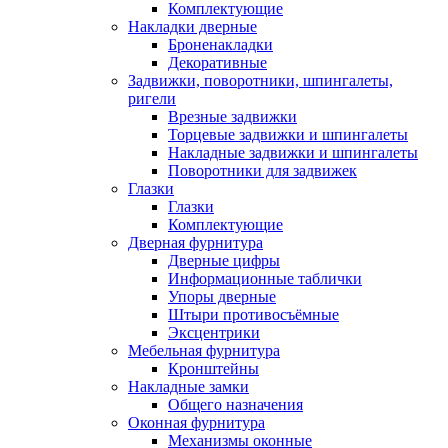
Комплектующие
Накладки дверные
Броненакладки
Декоративные
Задвижки, поворотники, шпингалеты,
ригели
Врезные задвижки
Торцевые задвижки и шпингалеты
Накладные задвижки и шпингалеты
Поворотники для задвижек
Глазки
Глазки
Комплектующие
Дверная фурнитура
Дверные цифры
Информационные таблички
Упоры дверные
Штыри противосъёмные
Эксцентрики
Мебельная фурнитура
Кронштейны
Накладные замки
Общего назначения
Оконная фурнитура
Механизмы оконные