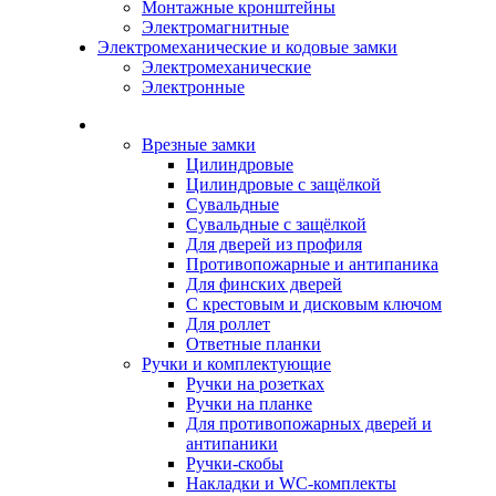
Монтажные кронштейны
Электромагнитные
Электромеханические и кодовые замки
Электромеханические
Электронные
Каталог
Врезные замки
Цилиндровые
Цилиндровые с защёлкой
Сувальдные
Сувальдные с защёлкой
Для дверей из профиля
Противопожарные и антипаника
Для финских дверей
С крестовым и дисковым ключом
Для роллет
Ответные планки
Ручки и комплектующие
Ручки на розетках
Ручки на планке
Для противопожарных дверей и
антипаники
Ручки-скобы
Накладки и WC-комплекты