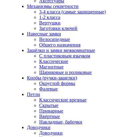
Аксессуары
Механизмы секретности
3-4 класса (самые защищенные)
1-2 класса
Вертушки
Заготовки ключей
Навесные замки
Велосипедные
Общего назначения
Защёлки и замки межкомнатные
С пластиковым язычком
Классические
Магнитные
Шариковые и роликовые
Кнобы (ручки-защелки)
Округлой формы
Фалевые
Петли
Классические врезные
Скрытые
Приварные
Ввёртные
Накладные, бабочки
Доводчики
Доводчики