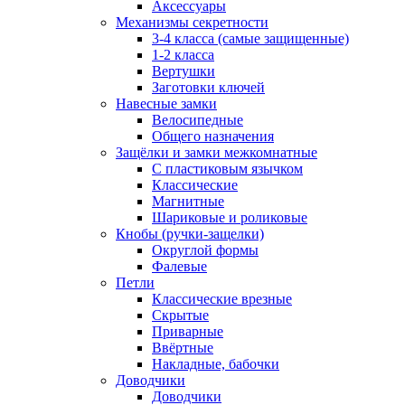
Аксессуары
Механизмы секретности
3-4 класса (самые защищенные)
1-2 класса
Вертушки
Заготовки ключей
Навесные замки
Велосипедные
Общего назначения
Защёлки и замки межкомнатные
С пластиковым язычком
Классические
Магнитные
Шариковые и роликовые
Кнобы (ручки-защелки)
Округлой формы
Фалевые
Петли
Классические врезные
Скрытые
Приварные
Ввёртные
Накладные, бабочки
Доводчики
Доводчики