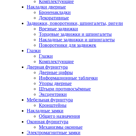
Комплектующие
Накладки дверные
Броненакладки
Декоративные
Задвижки, поворотники, шпингалеты, ригели
Врезные задвижки
Торцевые задвижки и шпингалеты
Накладные задвижки и шпингалеты
Поворотники для задвижек
Глазки
Глазки
Комплектующие
Дверная фурнитура
Дверные цифры
Информационные таблички
Упоры дверные
Штыри противосъёмные
Эксцентрики
Мебельная фурнитура
Кронштейны
Накладные замки
Общего назначения
Оконная фурнитура
Механизмы оконные
Электромагнитные замки