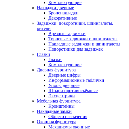
Комплектующие
Накладки дверные
Броненакладки
Декоративные
Задвижки, поворотники, шпингалеты,
ригели
Врезные задвижки
Торцевые задвижки и шпингалеты
Накладные задвижки и шпингалеты
Поворотники для задвижек
Глазки
Глазки
Комплектующие
Дверная фурнитура
Дверные цифры
Информационные таблички
Упоры дверные
Штыри противосъёмные
Эксцентрики
Мебельная фурнитура
Кронштейны
Накладные замки
Общего назначения
Оконная фурнитура
Механизмы оконные