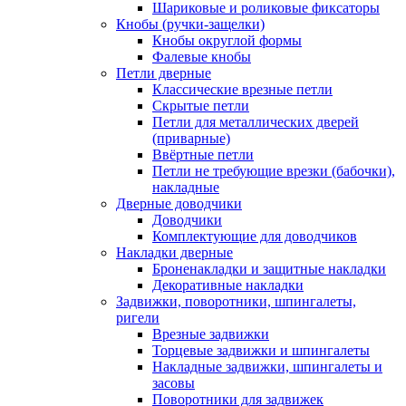
Шариковые и роликовые фиксаторы
Кнобы (ручки-защелки)
Кнобы округлой формы
Фалевые кнобы
Петли дверные
Классические врезные петли
Скрытые петли
Петли для металлических дверей
(приварные)
Ввёртные петли
Петли не требующие врезки (бабочки),
накладные
Дверные доводчики
Доводчики
Комплектующие для доводчиков
Накладки дверные
Броненакладки и защитные накладки
Декоративные накладки
Задвижки, поворотники, шпингалеты,
ригели
Врезные задвижки
Торцевые задвижки и шпингалеты
Накладные задвижки, шпингалеты и
засовы
Поворотники для задвижек