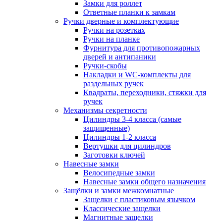
Замки для роллет
Ответные планки к замкам
Ручки дверные и комплектующие
Ручки на розетках
Ручки на планке
Фурнитура для противопожарных
дверей и антипаники
Ручки-скобы
Накладки и WC-комплекты для
раздельных ручек
Квадраты, переходники, стяжки для
ручек
Механизмы секретности
Цилиндры 3-4 класса (самые
защищенные)
Цилиндры 1-2 класса
Вертушки для цилиндров
Заготовки ключей
Навесные замки
Велосипедные замки
Навесные замки общего назначения
Защёлки и замки межкомнатные
Защелки с пластиковым язычком
Классические защелки
Магнитные защелки