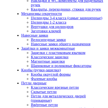
Накладки и WC-комплекты для раздельных
ручек
Квадраты, переходники, стяжки для ручек
Механизмы секретности
Цилиндры 3-4 класса (самые защищенные)
Цилиндры 1-2 класса
Вертушки для цилиндров
Заготовки ключей
Навесные замки
Велосипедные замки
Навесные замки общего назначения
Защёлки и замки межкомнатные
Защелки с пластиковым язычком
Классические защелки
Магнитные защелки
Шариковые и роликовые фиксаторы
Кнобы (ручки-защелки)
Кнобы округлой формы
Фалевые кнобы
Петли дверные
Классические врезные петли
Скрытые петли
Петли для металлических дверей
(приварные)
Ввёртные петли