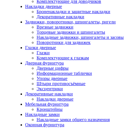
Комплектующие для доводчиков
Накладки дверные
Броненакладки и защитные накладки
Декоративные накладки
Задвижки, поворотники, шпингалеты, ригели
Врезные задвижки
Торцевые задвижки и шпингалеты
Накладные задвижки, шпингалеты и засовы
Поворотники для задвижек
Глазки дверные
Глазки
Комплектующие к глазкам
Дверная фурнитура
Дверные цифры
Информационные таблички
Упоры дверные
Штыри противосъёмные
Эксцентрики
Декоративные накладки
Накладки дверные
Мебельная фурнитура
Кронштейны
Накладные замки
Накладные замки общего назначения
Оконная фурнитура