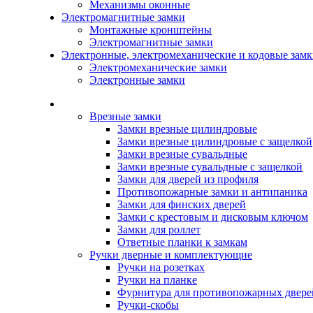
Механизмы оконные
Электромагнитные замки
Монтажные кронштейны
Электромагнитные замки
Электронные, электромеханические и кодовые зам
Электромеханические замки
Электронные замки
Каталог
Врезные замки
Замки врезные цилиндровые
Замки врезные цилиндровые с защелкой
Замки врезные сувальдные
Замки врезные сувальдные с защелкой
Замки для дверей из профиля
Противопожарные замки и антипаника
Замки для финских дверей
Замки с крестовым и дисковым ключом
Замки для роллет
Ответные планки к замкам
Ручки дверные и комплектующие
Ручки на розетках
Ручки на планке
Фурнитура для противопожарных двере
Ручки-скобы