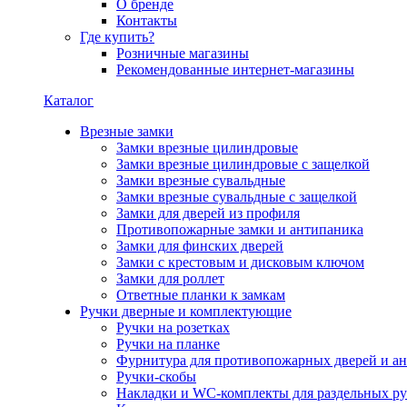
О бренде
Контакты
Где купить?
Розничные магазины
Рекомендованные интернет-магазины
Каталог
Врезные замки
Замки врезные цилиндровые
Замки врезные цилиндровые с защелкой
Замки врезные сувальдные
Замки врезные сувальдные с защелкой
Замки для дверей из профиля
Противопожарные замки и антипаника
Замки для финских дверей
Замки с крестовым и дисковым ключом
Замки для роллет
Ответные планки к замкам
Ручки дверные и комплектующие
Ручки на розетках
Ручки на планке
Фурнитура для противопожарных дверей и а
Ручки-скобы
Накладки и WC-комплекты для раздельных ру