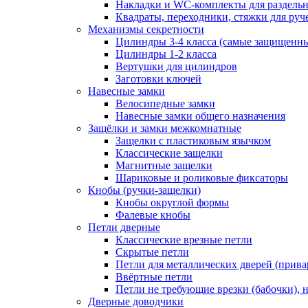
Накладки и WC-комплекты для раздель
Квадраты, переходники, стяжки для руч
Механизмы секретности
Цилиндры 3-4 класса (самые защищенн
Цилиндры 1-2 класса
Вертушки для цилиндров
Заготовки ключей
Навесные замки
Велосипедные замки
Навесные замки общего назначения
Защёлки и замки межкомнатные
Защелки с пластиковым язычком
Классические защелки
Магнитные защелки
Шариковые и роликовые фиксаторы
Кнобы (ручки-защелки)
Кнобы округлой формы
Фалевые кнобы
Петли дверные
Классические врезные петли
Скрытые петли
Петли для металлических дверей (прив
Ввёртные петли
Петли не требующие врезки (бабочки), 
Дверные доводчики