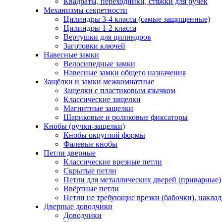
Квадраты, переходники, стяжки для ручек
Механизмы секретности
Цилиндры 3-4 класса (самые защищенные)
Цилиндры 1-2 класса
Вертушки для цилиндров
Заготовки ключей
Навесные замки
Велосипедные замки
Навесные замки общего назначения
Защёлки и замки межкомнатные
Защелки с пластиковым язычком
Классические защелки
Магнитные защелки
Шариковые и роликовые фиксаторы
Кнобы (ручки-защелки)
Кнобы округлой формы
Фалевые кнобы
Петли дверные
Классические врезные петли
Скрытые петли
Петли для металлических дверей (приварные)
Ввёртные петли
Петли не требующие врезки (бабочки), накла
Дверные доводчики
Доводчики