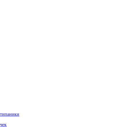
нтипаники
чек