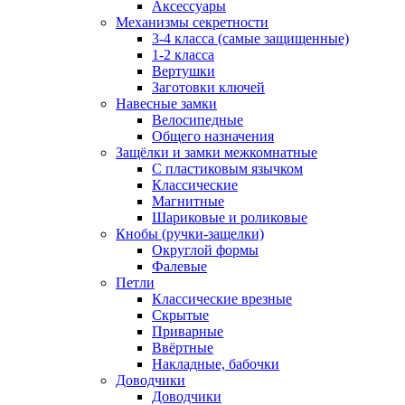
Аксессуары
Механизмы секретности
3-4 класса (самые защищенные)
1-2 класса
Вертушки
Заготовки ключей
Навесные замки
Велосипедные
Общего назначения
Защёлки и замки межкомнатные
С пластиковым язычком
Классические
Магнитные
Шариковые и роликовые
Кнобы (ручки-защелки)
Округлой формы
Фалевые
Петли
Классические врезные
Скрытые
Приварные
Ввёртные
Накладные, бабочки
Доводчики
Доводчики