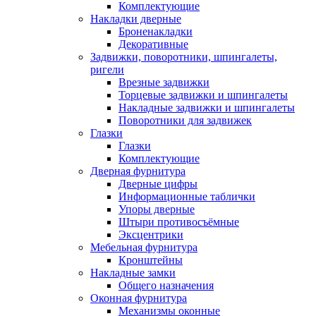
Комплектующие
Накладки дверные
Броненакладки
Декоративные
Задвижки, поворотники, шпингалеты,
ригели
Врезные задвижки
Торцевые задвижки и шпингалеты
Накладные задвижки и шпингалеты
Поворотники для задвижек
Глазки
Глазки
Комплектующие
Дверная фурнитура
Дверные цифры
Информационные таблички
Упоры дверные
Штыри противосъёмные
Эксцентрики
Мебельная фурнитура
Кронштейны
Накладные замки
Общего назначения
Оконная фурнитура
Механизмы оконные