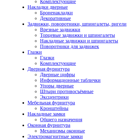
Комплектующие
Накладки дверные
Броненакладки
Декоративные
Задвижки, поворотники, шпингалеты, ригели
Врезные задвижки
Торцевые задвижки и шпингалеты
Накладные задвижки и шпингалеты
Поворотники для задвижек
Глазки
Глазки
Комплектующие
Дверная фурнитура
Дверные цифры
Информационные таблички
Упоры дверные
Штыри противосъёмные
Эксцентрики
Мебельная фурнитура
Кронштейны
Накладные замки
Общего назначения
Оконная фурнитура
Механизмы оконные
Электромагнитные замки