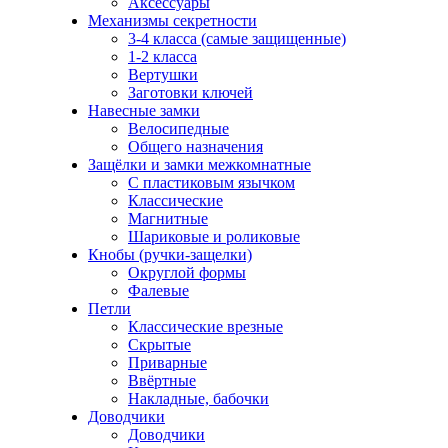
Аксессуары
Механизмы секретности
3-4 класса (самые защищенные)
1-2 класса
Вертушки
Заготовки ключей
Навесные замки
Велосипедные
Общего назначения
Защёлки и замки межкомнатные
С пластиковым язычком
Классические
Магнитные
Шариковые и роликовые
Кнобы (ручки-защелки)
Округлой формы
Фалевые
Петли
Классические врезные
Скрытые
Приварные
Ввёртные
Накладные, бабочки
Доводчики
Доводчики