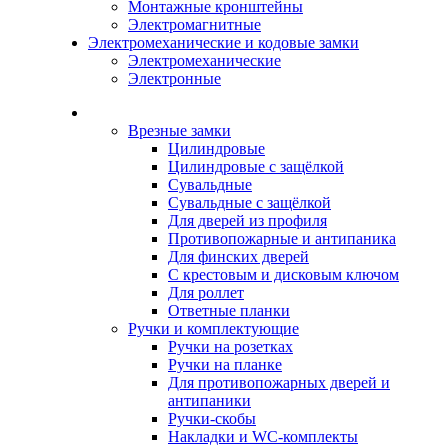
Монтажные кронштейны
Электромагнитные
Электромеханические и кодовые замки
Электромеханические
Электронные
Каталог
Врезные замки
Цилиндровые
Цилиндровые с защёлкой
Сувальдные
Сувальдные с защёлкой
Для дверей из профиля
Противопожарные и антипаника
Для финских дверей
С крестовым и дисковым ключом
Для роллет
Ответные планки
Ручки и комплектующие
Ручки на розетках
Ручки на планке
Для противопожарных дверей и
антипаники
Ручки-скобы
Накладки и WC-комплекты