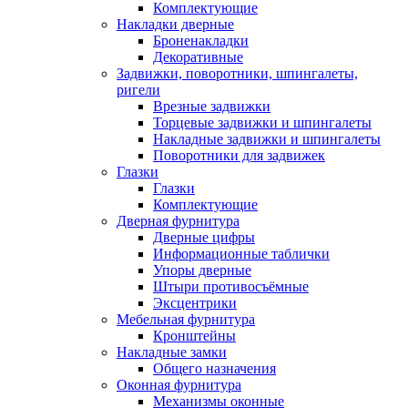
Комплектующие
Накладки дверные
Броненакладки
Декоративные
Задвижки, поворотники, шпингалеты,
ригели
Врезные задвижки
Торцевые задвижки и шпингалеты
Накладные задвижки и шпингалеты
Поворотники для задвижек
Глазки
Глазки
Комплектующие
Дверная фурнитура
Дверные цифры
Информационные таблички
Упоры дверные
Штыри противосъёмные
Эксцентрики
Мебельная фурнитура
Кронштейны
Накладные замки
Общего назначения
Оконная фурнитура
Механизмы оконные