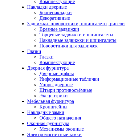
Комплектующие
Накладки дверные
Броненакладки
Декоративные
Задвижки, поворотники, шпингалеты, ригели
Врезные задвижки
Торцевые задвижки и шпингалеты
Накладные задвижки и шпингалеты
Поворотники для задвижек
Глазки
Глазки
Комплектующие
Дверная фурнитура
Дверные цифры
Информационные таблички
Упоры дверные
Штыри противосъёмные
Эксцентрики
Мебельная фурнитура
Кронштейны
Накладные замки
Общего назначения
Оконная фурнитура
Механизмы оконные
Электромагнитные замки