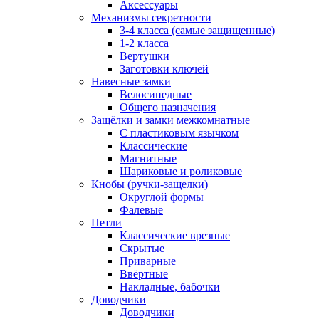
Аксессуары
Механизмы секретности
3-4 класса (самые защищенные)
1-2 класса
Вертушки
Заготовки ключей
Навесные замки
Велосипедные
Общего назначения
Защёлки и замки межкомнатные
С пластиковым язычком
Классические
Магнитные
Шариковые и роликовые
Кнобы (ручки-защелки)
Округлой формы
Фалевые
Петли
Классические врезные
Скрытые
Приварные
Ввёртные
Накладные, бабочки
Доводчики
Доводчики