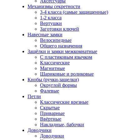
Аксессуары
Механизмы секретности
3-4 класса (самые защищенные)
1-2 класса
Вертушки
Заготовки ключей
Навесные замки
Велосипедные
Общего назначения
Защёлки и замки межкомнатные
С пластиковым язычком
Классические
Магнитные
Шариковые и роликовые
Кнобы (ручки-защелки)
Округлой формы
Фалевые
Петли
Классические врезные
Скрытые
Приварные
Ввёртные
Накладные, бабочки
Доводчики
Доводчики