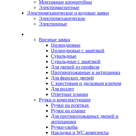
Монтажные кронштейны
Электромагнитные
Электромеханические и кодовые замки
Электромеханические
Электронные
Каталог
Врезные замки
Цилиндровые
Цилиндровые с защёлкой
Сувальдные
Сувальдные с защёлкой
Для дверей из профиля
Противопожарные и антипаника
Для финских дверей
С крестовым и дисковым ключом
Для роллет
Ответные планки
Ручки и комплектующие
Ручки на розетках
Ручки на планке
Для противопожарных дверей и
антипаники
Ручки-скобы
Накладки и WC-комплекты