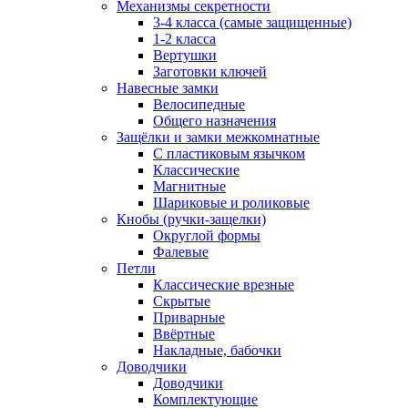
Механизмы секретности
3-4 класса (самые защищенные)
1-2 класса
Вертушки
Заготовки ключей
Навесные замки
Велосипедные
Общего назначения
Защёлки и замки межкомнатные
С пластиковым язычком
Классические
Магнитные
Шариковые и роликовые
Кнобы (ручки-защелки)
Округлой формы
Фалевые
Петли
Классические врезные
Скрытые
Приварные
Ввёртные
Накладные, бабочки
Доводчики
Доводчики
Комплектующие