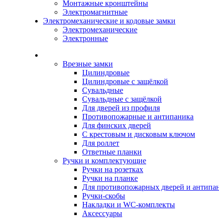
Монтажные кронштейны
Электромагнитные
Электромеханические и кодовые замки
Электромеханические
Электронные
Каталог
Врезные замки
Цилиндровые
Цилиндровые с защёлкой
Сувальдные
Сувальдные с защёлкой
Для дверей из профиля
Противопожарные и антипаника
Для финских дверей
С крестовым и дисковым ключом
Для роллет
Ответные планки
Ручки и комплектующие
Ручки на розетках
Ручки на планке
Для противопожарных дверей и антипа
Ручки-скобы
Накладки и WC-комплекты
Аксессуары