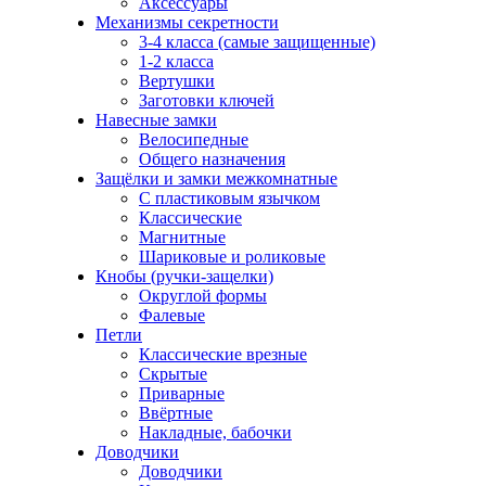
Аксессуары
Механизмы секретности
3-4 класса (самые защищенные)
1-2 класса
Вертушки
Заготовки ключей
Навесные замки
Велосипедные
Общего назначения
Защёлки и замки межкомнатные
С пластиковым язычком
Классические
Магнитные
Шариковые и роликовые
Кнобы (ручки-защелки)
Округлой формы
Фалевые
Петли
Классические врезные
Скрытые
Приварные
Ввёртные
Накладные, бабочки
Доводчики
Доводчики