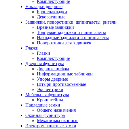
Комплектующие
Накладки дверные
Броненакладки
Декоративные
Задвижки, поворотники, шпингалеты, ригели
Врезные задвижки
Торцевые задвижки и шпингалеты
Накладные задвижки и шпингалеты
Поворотники для задвижек
Глазки
Глазки
Комплектующие
Дверная фурнитура
Дверные цифры
Информационные таблички
Упоры дверные
Штыри противосъёмные
Эксцентрики
Мебельная фурнитура
Кронштейны
Накладные замки
Общего назначения
Оконная фурнитура
Механизмы оконные
Электромагнитные замки