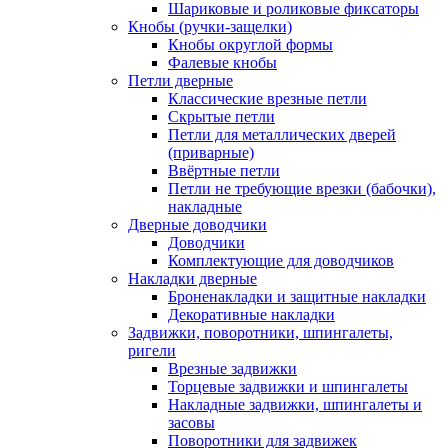
Шариковые и роликовые фиксаторы
Кнобы (ручки-защелки)
Кнобы округлой формы
Фалевые кнобы
Петли дверные
Классические врезные петли
Скрытые петли
Петли для металлических дверей
(приварные)
Ввёртные петли
Петли не требующие врезки (бабочки),
накладные
Дверные доводчики
Доводчики
Комплектующие для доводчиков
Накладки дверные
Броненакладки и защитные накладки
Декоративные накладки
Задвижки, поворотники, шпингалеты,
ригели
Врезные задвижки
Торцевые задвижки и шпингалеты
Накладные задвижки, шпингалеты и
засовы
Поворотники для задвижек