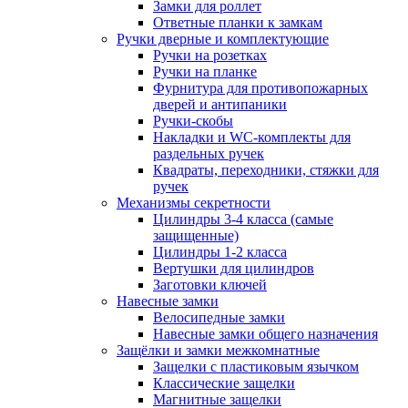
Замки для роллет
Ответные планки к замкам
Ручки дверные и комплектующие
Ручки на розетках
Ручки на планке
Фурнитура для противопожарных
дверей и антипаники
Ручки-скобы
Накладки и WC-комплекты для
раздельных ручек
Квадраты, переходники, стяжки для
ручек
Механизмы секретности
Цилиндры 3-4 класса (самые
защищенные)
Цилиндры 1-2 класса
Вертушки для цилиндров
Заготовки ключей
Навесные замки
Велосипедные замки
Навесные замки общего назначения
Защёлки и замки межкомнатные
Защелки с пластиковым язычком
Классические защелки
Магнитные защелки