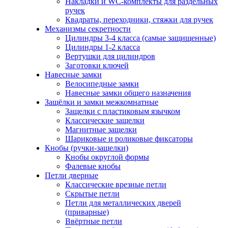
Накладки и WC-комплекты для раздельных
ручек
Квадраты, переходники, стяжки для ручек
Механизмы секретности
Цилиндры 3-4 класса (самые защищенные)
Цилиндры 1-2 класса
Вертушки для цилиндров
Заготовки ключей
Навесные замки
Велосипедные замки
Навесные замки общего назначения
Защёлки и замки межкомнатные
Защелки с пластиковым язычком
Классические защелки
Магнитные защелки
Шариковые и роликовые фиксаторы
Кнобы (ручки-защелки)
Кнобы округлой формы
Фалевые кнобы
Петли дверные
Классические врезные петли
Скрытые петли
Петли для металлических дверей
(приварные)
Ввёртные петли