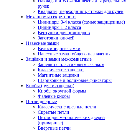
Накладки и WC-комплекты для раздельных
ручек
Квадраты, переходники, стяжки для ручек
Механизмы секретности
Цилиндры 3-4 класса (самые защищенные)
Цилиндры 1-2 класса
Вертушки для цилиндров
Заготовки ключей
Навесные замки
Велосипедные замки
Навесные замки общего назначения
Защёлки и замки межкомнатные
Защелки с пластиковым язычком
Классические защелки
Магнитные защелки
Шариковые и роликовые фиксаторы
Кнобы (ручки-защелки)
Кнобы округлой формы
Фалевые кнобы
Петли дверные
Классические врезные петли
Скрытые петли
Петли для металлических дверей
(приварные)
Ввёртные петли