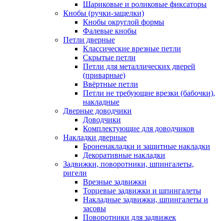
Шариковые и роликовые фиксаторы
Кнобы (ручки-защелки)
Кнобы округлой формы
Фалевые кнобы
Петли дверные
Классические врезные петли
Скрытые петли
Петли для металлических дверей
(приварные)
Ввёртные петли
Петли не требующие врезки (бабочки),
накладные
Дверные доводчики
Доводчики
Комплектующие для доводчиков
Накладки дверные
Броненакладки и защитные накладки
Декоративные накладки
Задвижки, поворотники, шпингалеты,
ригели
Врезные задвижки
Торцевые задвижки и шпингалеты
Накладные задвижки, шпингалеты и
засовы
Поворотники для задвижек