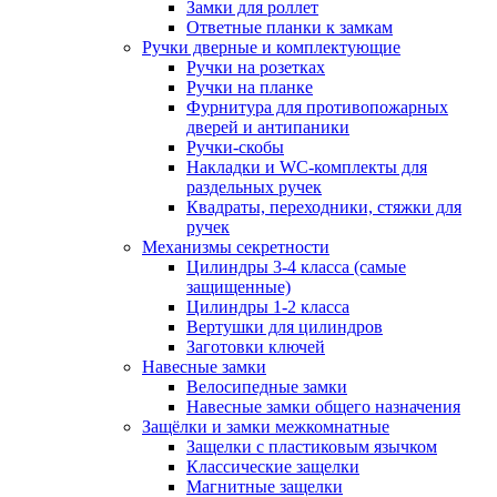
Замки для роллет
Ответные планки к замкам
Ручки дверные и комплектующие
Ручки на розетках
Ручки на планке
Фурнитура для противопожарных
дверей и антипаники
Ручки-скобы
Накладки и WC-комплекты для
раздельных ручек
Квадраты, переходники, стяжки для
ручек
Механизмы секретности
Цилиндры 3-4 класса (самые
защищенные)
Цилиндры 1-2 класса
Вертушки для цилиндров
Заготовки ключей
Навесные замки
Велосипедные замки
Навесные замки общего назначения
Защёлки и замки межкомнатные
Защелки с пластиковым язычком
Классические защелки
Магнитные защелки