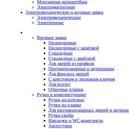
Монтажные кронштейны
Электромагнитные
Электромеханические и кодовые замки
Электромеханические
Электронные
Каталог
Врезные замки
Цилиндровые
Цилиндровые с защёлкой
Сувальдные
Сувальдные с защёлкой
Для дверей из профиля
Противопожарные и антипаника
Для финских дверей
С крестовым и дисковым ключом
Для роллет
Ответные планки
Ручки и комплектующие
Ручки на розетках
Ручки на планке
Для противопожарных дверей и антипа
Ручки-скобы
Накладки и WC-комплекты
Аксессуары