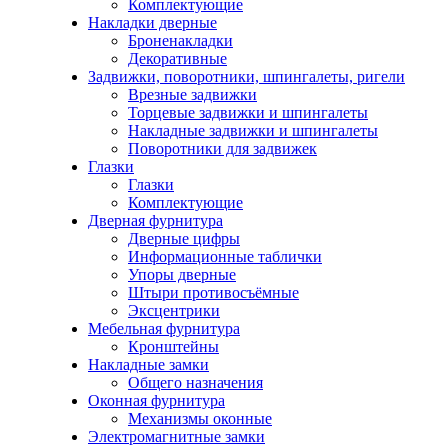
Комплектующие
Накладки дверные
Броненакладки
Декоративные
Задвижки, поворотники, шпингалеты, ригели
Врезные задвижки
Торцевые задвижки и шпингалеты
Накладные задвижки и шпингалеты
Поворотники для задвижек
Глазки
Глазки
Комплектующие
Дверная фурнитура
Дверные цифры
Информационные таблички
Упоры дверные
Штыри противосъёмные
Эксцентрики
Мебельная фурнитура
Кронштейны
Накладные замки
Общего назначения
Оконная фурнитура
Механизмы оконные
Электромагнитные замки