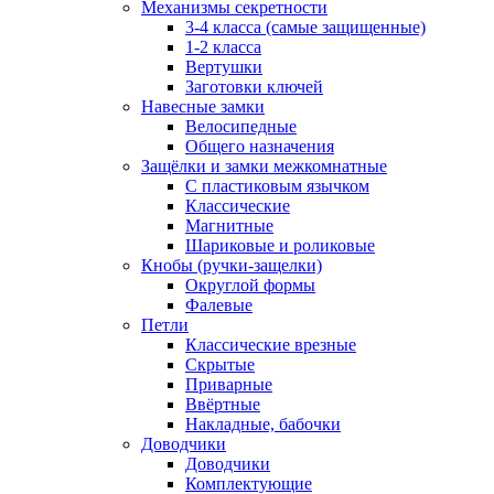
Механизмы секретности
3-4 класса (самые защищенные)
1-2 класса
Вертушки
Заготовки ключей
Навесные замки
Велосипедные
Общего назначения
Защёлки и замки межкомнатные
С пластиковым язычком
Классические
Магнитные
Шариковые и роликовые
Кнобы (ручки-защелки)
Округлой формы
Фалевые
Петли
Классические врезные
Скрытые
Приварные
Ввёртные
Накладные, бабочки
Доводчики
Доводчики
Комплектующие