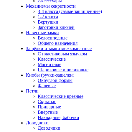
Аксессуары
Механизмы секретности
3-4 класса (самые защищенные)
1-2 класса
Вертушки
Заготовки ключей
Навесные замки
Велосипедные
Общего назначения
Защёлки и замки межкомнатные
С пластиковым язычком
Классические
Магнитные
Шариковые и роликовые
Кнобы (ручки-защелки)
Округлой формы
Фалевые
Петли
Классические врезные
Скрытые
Приварные
Ввёртные
Накладные, бабочки
Доводчики
Доводчики