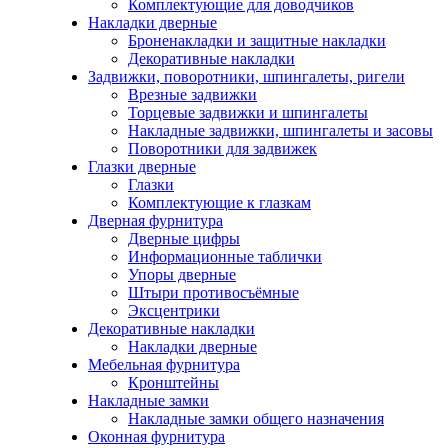
Комплектующие для доводчиков
Накладки дверные
Броненакладки и защитные накладки
Декоративные накладки
Задвижки, поворотники, шпингалеты, ригели
Врезные задвижки
Торцевые задвижки и шпингалеты
Накладные задвижки, шпингалеты и засовы
Поворотники для задвижек
Глазки дверные
Глазки
Комплектующие к глазкам
Дверная фурнитура
Дверные цифры
Информационные таблички
Упоры дверные
Штыри противосъёмные
Эксцентрики
Декоративные накладки
Накладки дверные
Мебельная фурнитура
Кронштейны
Накладные замки
Накладные замки общего назначения
Оконная фурнитура