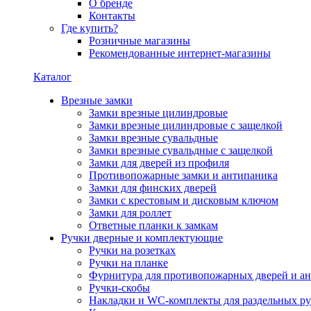
О бренде
Контакты
Где купить?
Розничные магазины
Рекомендованные интернет-магазины
Каталог
Врезные замки
Замки врезные цилиндровые
Замки врезные цилиндровые с защелкой
Замки врезные сувальдные
Замки врезные сувальдные с защелкой
Замки для дверей из профиля
Противопожарные замки и антипаника
Замки для финских дверей
Замки с крестовым и дисковым ключом
Замки для роллет
Ответные планки к замкам
Ручки дверные и комплектующие
Ручки на розетках
Ручки на планке
Фурнитура для противопожарных дверей и а
Ручки-скобы
Накладки и WC-комплекты для раздельных ру