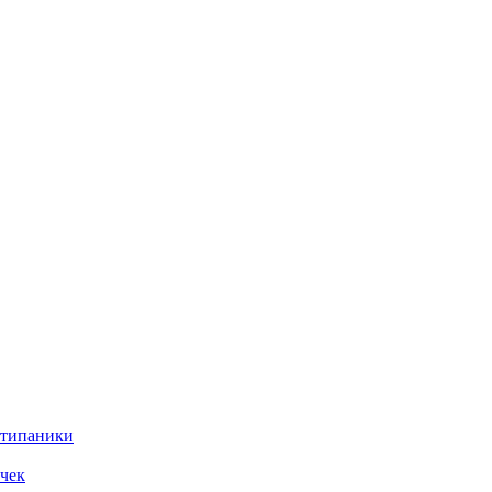
нтипаники
чек