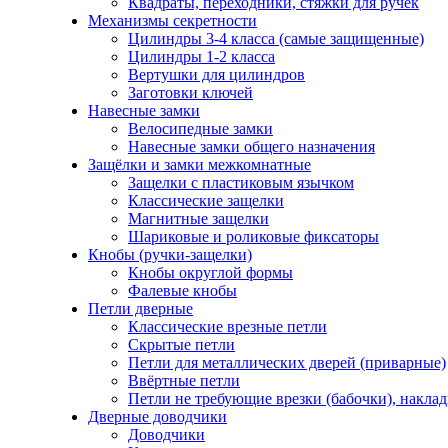
Квадраты, переходники, стяжки для ручек
Механизмы секретности
Цилиндры 3-4 класса (самые защищенные)
Цилиндры 1-2 класса
Вертушки для цилиндров
Заготовки ключей
Навесные замки
Велосипедные замки
Навесные замки общего назначения
Защёлки и замки межкомнатные
Защелки с пластиковым язычком
Классические защелки
Магнитные защелки
Шариковые и роликовые фиксаторы
Кнобы (ручки-защелки)
Кнобы округлой формы
Фалевые кнобы
Петли дверные
Классические врезные петли
Скрытые петли
Петли для металлических дверей (приварные)
Ввёртные петли
Петли не требующие врезки (бабочки), накла
Дверные доводчики
Доводчики