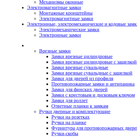
Механизмы оконные
Электромагнитные замки
Монтажные кронштейны
Электромагнитные замки
Электронные, электромеханические и кодовые зам
Электромеханические замки
Электронные замки
Каталог
Врезные замки
Замки врезные цилиндровые
Замки врезные цилиндровые с защелкой
Замки врезные сувальдные
Замки врезные сувальдные с защелкой
Замки для дверей из профиля
Противопожарные замки и антипаника
Замки для финских дверей
Замки с крестовым и дисковым ключом
Замки для роллет
Ответные планки к замкам
Ручки дверные и комплектующие
Ручки на розетках
Ручки на планке
Фурнитура для противопожарных двере
Ручки-скобы