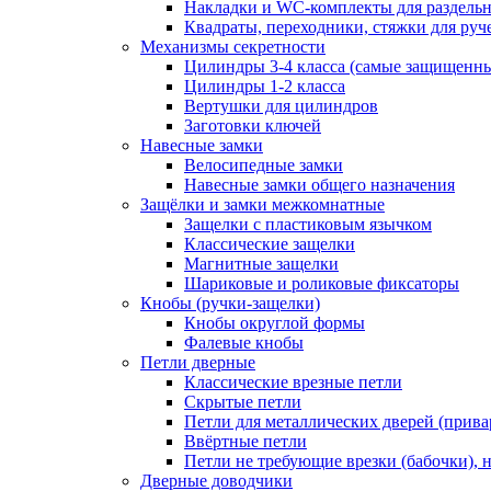
Накладки и WC-комплекты для раздель
Квадраты, переходники, стяжки для руч
Механизмы секретности
Цилиндры 3-4 класса (самые защищенн
Цилиндры 1-2 класса
Вертушки для цилиндров
Заготовки ключей
Навесные замки
Велосипедные замки
Навесные замки общего назначения
Защёлки и замки межкомнатные
Защелки с пластиковым язычком
Классические защелки
Магнитные защелки
Шариковые и роликовые фиксаторы
Кнобы (ручки-защелки)
Кнобы округлой формы
Фалевые кнобы
Петли дверные
Классические врезные петли
Скрытые петли
Петли для металлических дверей (прив
Ввёртные петли
Петли не требующие врезки (бабочки), 
Дверные доводчики