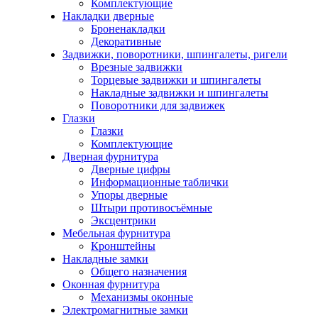
Комплектующие
Накладки дверные
Броненакладки
Декоративные
Задвижки, поворотники, шпингалеты, ригели
Врезные задвижки
Торцевые задвижки и шпингалеты
Накладные задвижки и шпингалеты
Поворотники для задвижек
Глазки
Глазки
Комплектующие
Дверная фурнитура
Дверные цифры
Информационные таблички
Упоры дверные
Штыри противосъёмные
Эксцентрики
Мебельная фурнитура
Кронштейны
Накладные замки
Общего назначения
Оконная фурнитура
Механизмы оконные
Электромагнитные замки