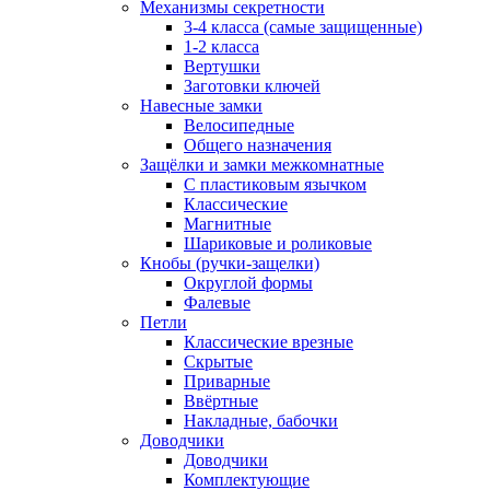
Механизмы секретности
3-4 класса (самые защищенные)
1-2 класса
Вертушки
Заготовки ключей
Навесные замки
Велосипедные
Общего назначения
Защёлки и замки межкомнатные
С пластиковым язычком
Классические
Магнитные
Шариковые и роликовые
Кнобы (ручки-защелки)
Округлой формы
Фалевые
Петли
Классические врезные
Скрытые
Приварные
Ввёртные
Накладные, бабочки
Доводчики
Доводчики
Комплектующие