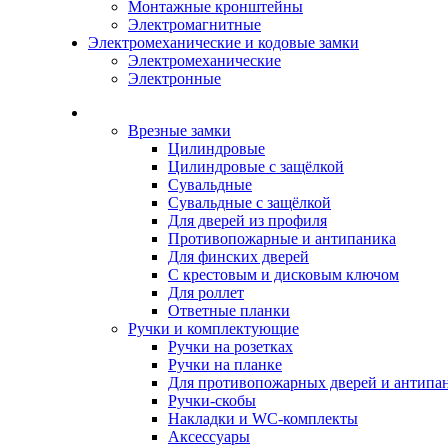
Монтажные кронштейны
Электромагнитные
Электромеханические и кодовые замки
Электромеханические
Электронные
Каталог
Врезные замки
Цилиндровые
Цилиндровые с защёлкой
Сувальдные
Сувальдные с защёлкой
Для дверей из профиля
Противопожарные и антипаника
Для финских дверей
С крестовым и дисковым ключом
Для роллет
Ответные планки
Ручки и комплектующие
Ручки на розетках
Ручки на планке
Для противопожарных дверей и антипа
Ручки-скобы
Накладки и WC-комплекты
Аксессуары