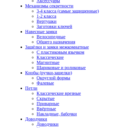
Аксессуары
Механизмы секретности
3-4 класса (самые защищенные)
1-2 класса
Вертушки
Заготовки ключей
Навесные замки
Велосипедные
Общего назначения
Защёлки и замки межкомнатные
С пластиковым язычком
Классические
Магнитные
Шариковые и роликовые
Кнобы (ручки-защелки)
Округлой формы
Фалевые
Петли
Классические врезные
Скрытые
Приварные
Ввёртные
Накладные, бабочки
Доводчики
Доводчики