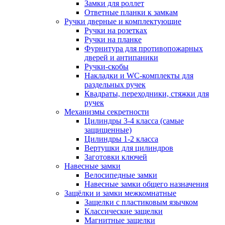
Замки для роллет
Ответные планки к замкам
Ручки дверные и комплектующие
Ручки на розетках
Ручки на планке
Фурнитура для противопожарных
дверей и антипаники
Ручки-скобы
Накладки и WC-комплекты для
раздельных ручек
Квадраты, переходники, стяжки для
ручек
Механизмы секретности
Цилиндры 3-4 класса (самые
защищенные)
Цилиндры 1-2 класса
Вертушки для цилиндров
Заготовки ключей
Навесные замки
Велосипедные замки
Навесные замки общего назначения
Защёлки и замки межкомнатные
Защелки с пластиковым язычком
Классические защелки
Магнитные защелки