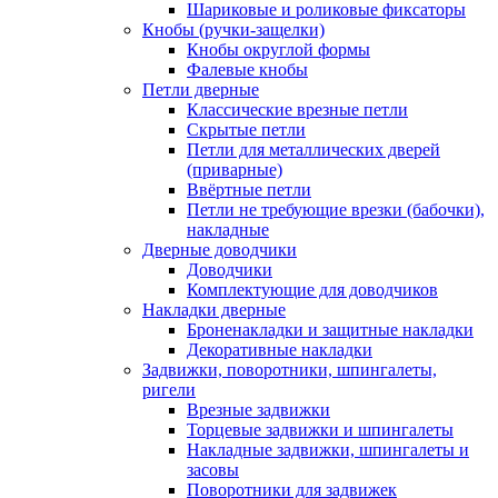
Шариковые и роликовые фиксаторы
Кнобы (ручки-защелки)
Кнобы округлой формы
Фалевые кнобы
Петли дверные
Классические врезные петли
Скрытые петли
Петли для металлических дверей
(приварные)
Ввёртные петли
Петли не требующие врезки (бабочки),
накладные
Дверные доводчики
Доводчики
Комплектующие для доводчиков
Накладки дверные
Броненакладки и защитные накладки
Декоративные накладки
Задвижки, поворотники, шпингалеты,
ригели
Врезные задвижки
Торцевые задвижки и шпингалеты
Накладные задвижки, шпингалеты и
засовы
Поворотники для задвижек