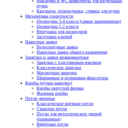
Накладки и WC-комплекты для раздельных
ручек
Квадраты, переходники, стяжки для ручек
Механизмы секретности
Цилиндры 3-4 класса (самые защищенные)
Цилиндры 1-2 класса
Вертушки для цилиндров
Заготовки ключей
Навесные замки
Велосипедные замки
Навесные замки общего назначения
Защёлки и замки межкомнатные
Защелки с пластиковым язычком
Классические защелки
Магнитные защелки
Шариковые и роликовые фиксаторы
Кнобы (ручки-защелки)
Кнобы округлой формы
Фалевые кнобы
Петли дверные
Классические врезные петли
Скрытые петли
Петли для металлических дверей
(приварные)
Ввёртные петли