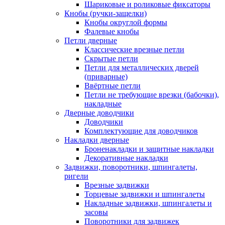
Шариковые и роликовые фиксаторы
Кнобы (ручки-защелки)
Кнобы округлой формы
Фалевые кнобы
Петли дверные
Классические врезные петли
Скрытые петли
Петли для металлических дверей
(приварные)
Ввёртные петли
Петли не требующие врезки (бабочки),
накладные
Дверные доводчики
Доводчики
Комплектующие для доводчиков
Накладки дверные
Броненакладки и защитные накладки
Декоративные накладки
Задвижки, поворотники, шпингалеты,
ригели
Врезные задвижки
Торцевые задвижки и шпингалеты
Накладные задвижки, шпингалеты и
засовы
Поворотники для задвижек