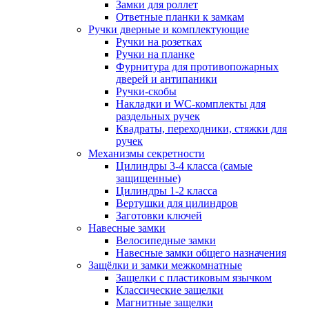
Замки для роллет
Ответные планки к замкам
Ручки дверные и комплектующие
Ручки на розетках
Ручки на планке
Фурнитура для противопожарных
дверей и антипаники
Ручки-скобы
Накладки и WC-комплекты для
раздельных ручек
Квадраты, переходники, стяжки для
ручек
Механизмы секретности
Цилиндры 3-4 класса (самые
защищенные)
Цилиндры 1-2 класса
Вертушки для цилиндров
Заготовки ключей
Навесные замки
Велосипедные замки
Навесные замки общего назначения
Защёлки и замки межкомнатные
Защелки с пластиковым язычком
Классические защелки
Магнитные защелки