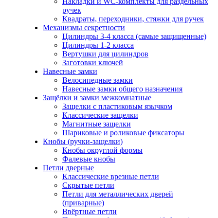
Накладки и WC-комплекты для раздельных
ручек
Квадраты, переходники, стяжки для ручек
Механизмы секретности
Цилиндры 3-4 класса (самые защищенные)
Цилиндры 1-2 класса
Вертушки для цилиндров
Заготовки ключей
Навесные замки
Велосипедные замки
Навесные замки общего назначения
Защёлки и замки межкомнатные
Защелки с пластиковым язычком
Классические защелки
Магнитные защелки
Шариковые и роликовые фиксаторы
Кнобы (ручки-защелки)
Кнобы округлой формы
Фалевые кнобы
Петли дверные
Классические врезные петли
Скрытые петли
Петли для металлических дверей
(приварные)
Ввёртные петли