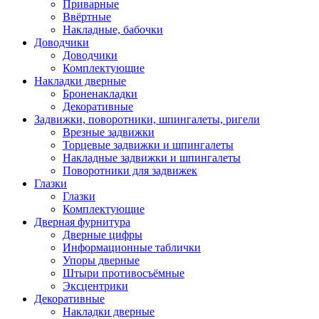
Приварные
Ввёртные
Накладные, бабочки
Доводчики
Доводчики
Комплектующие
Накладки дверные
Броненакладки
Декоративные
Задвижки, поворотники, шпингалеты, ригели
Врезные задвижки
Торцевые задвижки и шпингалеты
Накладные задвижки и шпингалеты
Поворотники для задвижек
Глазки
Глазки
Комплектующие
Дверная фурнитура
Дверные цифры
Информационные таблички
Упоры дверные
Штыри противосъёмные
Эксцентрики
Декоративные
Накладки дверные