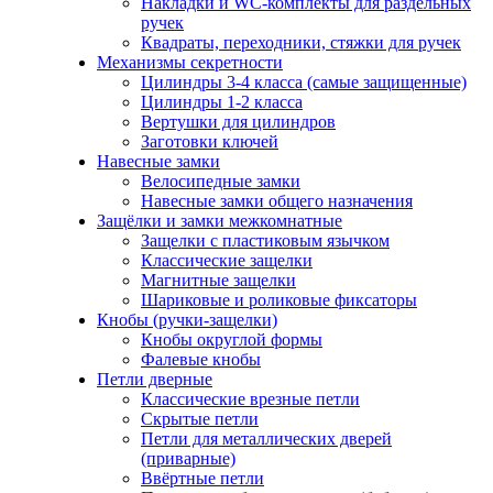
Накладки и WC-комплекты для раздельных
ручек
Квадраты, переходники, стяжки для ручек
Механизмы секретности
Цилиндры 3-4 класса (самые защищенные)
Цилиндры 1-2 класса
Вертушки для цилиндров
Заготовки ключей
Навесные замки
Велосипедные замки
Навесные замки общего назначения
Защёлки и замки межкомнатные
Защелки с пластиковым язычком
Классические защелки
Магнитные защелки
Шариковые и роликовые фиксаторы
Кнобы (ручки-защелки)
Кнобы округлой формы
Фалевые кнобы
Петли дверные
Классические врезные петли
Скрытые петли
Петли для металлических дверей
(приварные)
Ввёртные петли