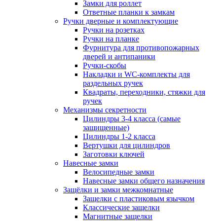
Замки для роллет
Ответные планки к замкам
Ручки дверные и комплектующие
Ручки на розетках
Ручки на планке
Фурнитура для противопожарных
дверей и антипаники
Ручки-скобы
Накладки и WC-комплекты для
раздельных ручек
Квадраты, переходники, стяжки для
ручек
Механизмы секретности
Цилиндры 3-4 класса (самые
защищенные)
Цилиндры 1-2 класса
Вертушки для цилиндров
Заготовки ключей
Навесные замки
Велосипедные замки
Навесные замки общего назначения
Защёлки и замки межкомнатные
Защелки с пластиковым язычком
Классические защелки
Магнитные защелки