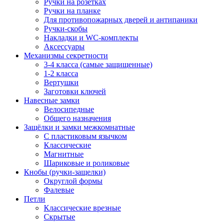
Ручки на розетках
Ручки на планке
Для противопожарных дверей и антипаники
Ручки-скобы
Накладки и WC-комплекты
Аксессуары
Механизмы секретности
3-4 класса (самые защищенные)
1-2 класса
Вертушки
Заготовки ключей
Навесные замки
Велосипедные
Общего назначения
Защёлки и замки межкомнатные
С пластиковым язычком
Классические
Магнитные
Шариковые и роликовые
Кнобы (ручки-защелки)
Округлой формы
Фалевые
Петли
Классические врезные
Скрытые