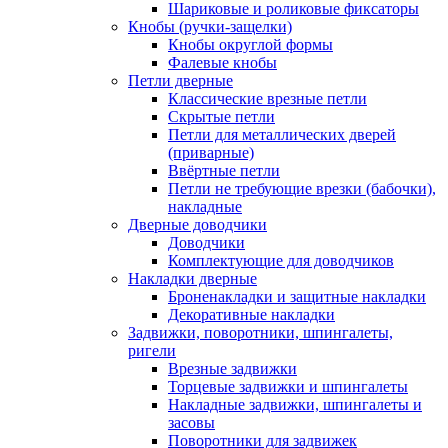
Шариковые и роликовые фиксаторы
Кнобы (ручки-защелки)
Кнобы округлой формы
Фалевые кнобы
Петли дверные
Классические врезные петли
Скрытые петли
Петли для металлических дверей
(приварные)
Ввёртные петли
Петли не требующие врезки (бабочки),
накладные
Дверные доводчики
Доводчики
Комплектующие для доводчиков
Накладки дверные
Броненакладки и защитные накладки
Декоративные накладки
Задвижки, поворотники, шпингалеты,
ригели
Врезные задвижки
Торцевые задвижки и шпингалеты
Накладные задвижки, шпингалеты и
засовы
Поворотники для задвижек