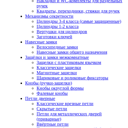
Накладки и WC-комплекты для раздельных
ручек
Квадраты, переходники, стяжки для ручек
Механизмы секретности
Цилиндры 3-4 класса (самые защищенные)
Цилиндры 1-2 класса
Вертушки для цилиндров
Заготовки ключей
Навесные замки
Велосипедные замки
Навесные замки общего назначения
Защёлки и замки межкомнатные
Защелки с пластиковым язычком
Классические защелки
Магнитные защелки
Шариковые и роликовые фиксаторы
Кнобы (ручки-защелки)
Кнобы округлой формы
Фалевые кнобы
Петли дверные
Классические врезные петли
Скрытые петли
Петли для металлических дверей
(приварные)
Ввёртные петли