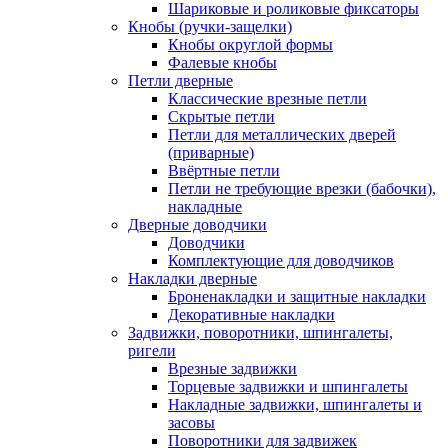
Шариковые и роликовые фиксаторы
Кнобы (ручки-защелки)
Кнобы округлой формы
Фалевые кнобы
Петли дверные
Классические врезные петли
Скрытые петли
Петли для металлических дверей
(приварные)
Ввёртные петли
Петли не требующие врезки (бабочки),
накладные
Дверные доводчики
Доводчики
Комплектующие для доводчиков
Накладки дверные
Броненакладки и защитные накладки
Декоративные накладки
Задвижки, поворотники, шпингалеты,
ригели
Врезные задвижки
Торцевые задвижки и шпингалеты
Накладные задвижки, шпингалеты и
засовы
Поворотники для задвижек