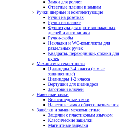
Замки для роллет
Ответные планки к замкам
Ручки дверные и комплектующие
Ручки на розетках
Ручки на планке
Фурнитура для противопожарных
дверей и антипаники
Ручки-скобы
Накладки и WC-комплекты для
раздельных ручек
Квадраты, переходники, стяжки для
ручек
Механизмы секретности
Цилиндры 3-4 класса (самые
защищенные)
Цилиндры 1-2 класса
Вертушки для цилиндров
Заготовки ключей
Навесные замки
Велосипедные замки
Навесные замки общего назначения
Защёлки и замки межкомнатные
Защелки с пластиковым язычком
Классические защелки
Магнитные защелки